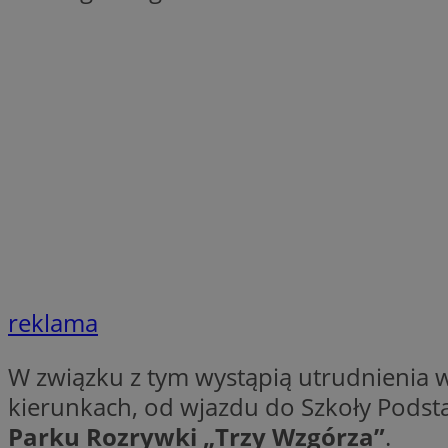
QeSessID
SessID
MvSessID
INGRESSCOOKIE
euds
__cf_bm
reklama
li_gc
W związku z tym wystąpią utrudnienia 
__Secure-ROLLOU
kierunkach, od wjazdu do Szkoły Podst
Parku Rozrywki „Trzy Wzgórza”
.