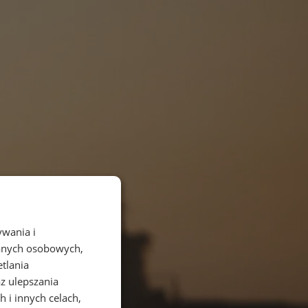
ywania i
danych osobowych,
etlania
az ulepszania
 i innych celach,