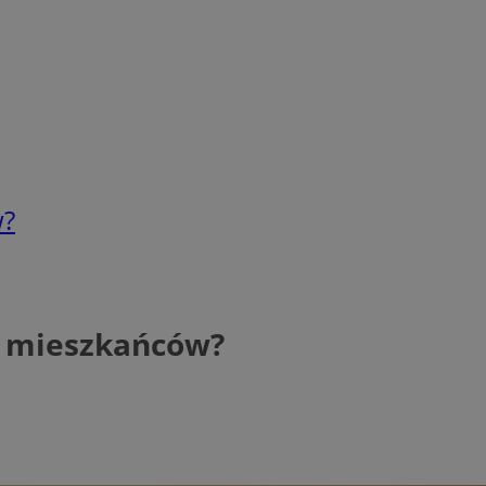
w?
ą mieszkańców?