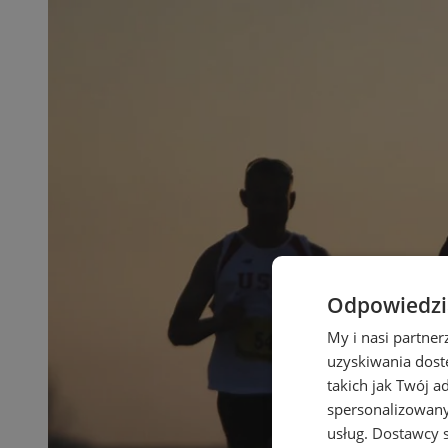
Odpowiedzia
My i nasi partne
uzyskiwania dost
takich jak Twój a
spersonalizowanyc
usług.
Dostawcy s