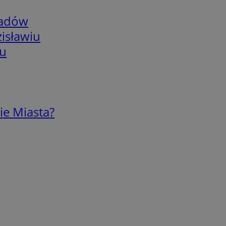
adów
isławiu
iu
ie Miasta?