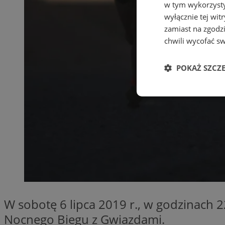
w tym wykorzysty
wyłącznie tej wi
zamiast na zgodz
chwili wycofać s
POKAŻ SZCZ
Niezbędne
Ni
Niezbędne pliki cook
zarządzanie kontem. 
W sobotę 6 lipca 2019 r., w godzinach 2
Nocnego Biegu z Gwiazdami.
Nazwa