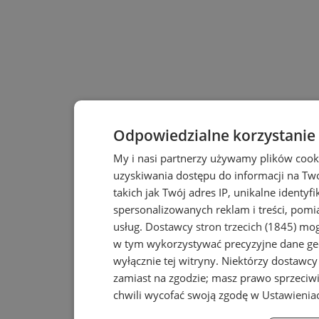
Odpowiedzialne korzystanie
My i nasi partnerzy używamy plików cook
uzyskiwania dostępu do informacji na T
takich jak Twój adres IP, unikalne identyf
spersonalizowanych reklam i treści, pomia
usług.
Dostawcy stron trzecich (1845)
mogą
w tym wykorzystywać precyzyjne dane geo
wyłącznie tej witryny. Niektórzy dostawc
zamiast na zgodzie; masz prawo sprzeciw
chwili wycofać swoją zgodę w
Ustawienia