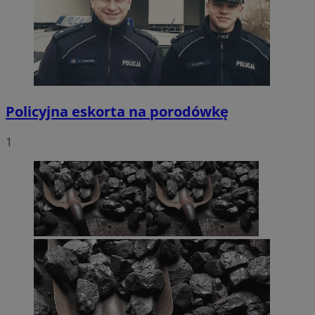
Policyjna eskorta na porodówkę
1