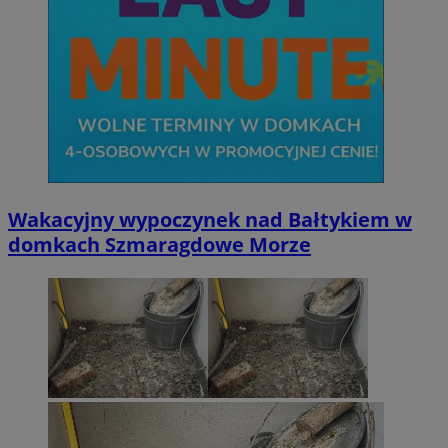
Wakacyjny wypoczynek nad Bałtykiem w
domkach Szmaragdowe Morze