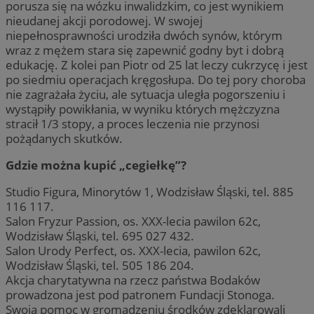
porusza się na wózku inwalidzkim, co jest wynikiem
nieudanej akcji porodowej. W swojej
niepełnosprawności urodziła dwóch synów, którym
wraz z mężem stara się zapewnić godny byt i dobrą
edukację. Z kolei pan Piotr od 25 lat leczy cukrzycę i jest
po siedmiu operacjach kręgosłupa. Do tej pory choroba
nie zagrażała życiu, ale sytuacja uległa pogorszeniu i
wystąpiły powikłania, w wyniku których mężczyzna
stracił 1/3 stopy, a proces leczenia nie przynosi
pożądanych skutków.
Gdzie można kupić „cegiełkę”?
Studio Figura, Minorytów 1, Wodzisław Śląski, tel. 885
116 117.
Salon Fryzur Passion, os. XXX-lecia pawilon 62c,
Wodzisław Śląski, tel. 695 027 432.
Salon Urody Perfect, os. XXX-lecia, pawilon 62c,
Wodzisław Śląski, tel. 505 186 204.
Akcja charytatywna na rzecz państwa Bodaków
prowadzona jest pod patronem Fundacji Stonoga.
Swoją pomoc w gromadzeniu środków zdeklarowali