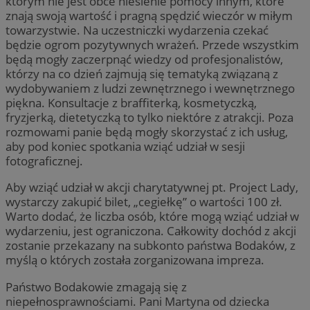
którym nie jest obce niesienie pomocy innym, które
znają swoją wartość i pragną spędzić wieczór w miłym
towarzystwie. Na uczestniczki wydarzenia czekać
będzie ogrom pozytywnych wrażeń. Przede wszystkim
będą mogły zaczerpnąć wiedzy od profesjonalistów,
którzy na co dzień zajmują się tematyką związaną z
wydobywaniem z ludzi zewnętrznego i wewnętrznego
piękna. Konsultacje z braffiterką, kosmetyczką,
fryzjerką, dietetyczką to tylko niektóre z atrakcji. Poza
rozmowami panie będą mogły skorzystać z ich usług,
aby pod koniec spotkania wziąć udział w sesji
fotograficznej.
Aby wziąć udział w akcji charytatywnej pt. Project Lady,
wystarczy zakupić bilet, „cegiełkę” o wartości 100 zł.
Warto dodać, że liczba osób, które mogą wziąć udział w
wydarzeniu, jest ograniczona. Całkowity dochód z akcji
zostanie przekazany na subkonto państwa Bodaków, z
myślą o których została zorganizowana impreza.
Państwo Bodakowie zmagają się z
niepełnosprawnościami. Pani Martyna od dziecka