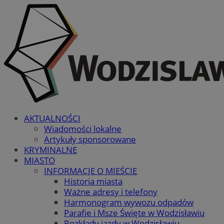
AKTUALNOŚCI
Wiadomości lokalne
Artykuły sponsorowane
KRYMINALNE
MIASTO
INFORMACJE O MIEŚCIE
Historia miasta
Ważne adresy i telefony
Harmonogram wywozu odpadów
Parafie i Msze Święte w Wodzisławiu
Rozkłady jazdy w Wodzisławiu