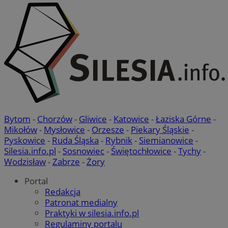
Bytom
-
Chorzów
-
Gliwice
-
Katowice
-
Łaziska Górne
-
Mikołów
-
Mysłowice
-
Orzesze
-
Piekary Śląskie
-
Pyskowice
-
Ruda Śląska
-
Rybnik
-
Siemianowice
-
Silesia.info.pl
-
Sosnowiec
-
Świętochłowice
-
Tychy
-
Wodzisław
-
Zabrze
-
Żory
Portal
Redakcja
Patronat medialny
Praktyki w silesia.info.pl
Regulaminy portalu