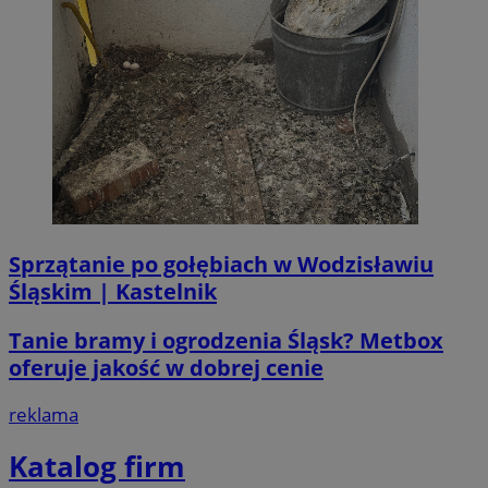
Sprzątanie po gołębiach w Wodzisławiu
Śląskim | Kastelnik
Tanie bramy i ogrodzenia Śląsk? Metbox
oferuje jakość w dobrej cenie
reklama
Katalog firm