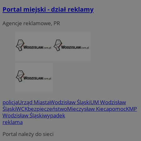
Portal miejski - dział reklamy
Agencje reklamowe, PR
policja
Urząd Miasta
Wodzisław Śląski
UM Wodzisław
Śląski
WCK
bezpieczeństwo
Mieczysław Kieca
pomoc
KMP
Wodzisław Śląski
wypadek
reklama
Portal należy do sieci