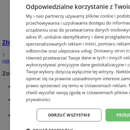
Odpowiedzialne korzystanie z Twoi
My i nasi partnerzy używamy plików cookie i podob
przechowywania i uzyskiwania dostępu do informac
urządzeniu oraz do przetwarzania danych osobowych
adres IP, unikalne identyfikatory i dane przeglądani
Złóż wniosek o dodatek węglowy
spersonalizowanych reklam i treści, pomiaru reklam i
odbiorców oraz ulepszania usług.
Dostawcy stron tr
1
również przetwarzać Twoje dane w tych i innych cel
reklama
wykorzystywać precyzyjne dane geolokalizacyjne i c
Twoje wybory dotyczą wyłącznie tej witryny. Niekt
Zobacz również
opierać się na prawnie uzasadnionym interesie zami
Wiadomości kryminalne w Wodzisławiu
prawo sprzeciwić się temu w
Ustawieniach reklam
.
chwili wycofać swoją zgodę w
Ustawieniach plików 
Wiadomości lokalne
prywatności
Tworzenie stron www - Wodzisław
ODRZUĆ WSZYSTKIE
PRZEJ
Śląski