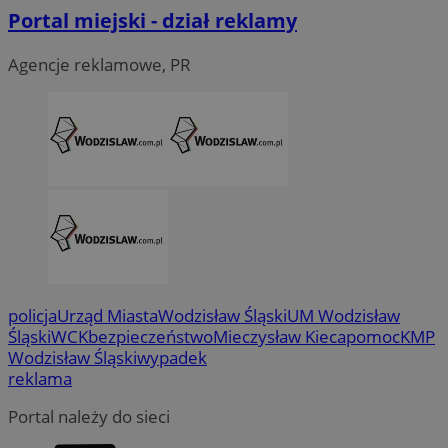
Portal miejski - dział reklamy
Agencje reklamowe, PR
CookieScriptConsent
4 tygodni
CookieScript
wodzislaw.com.pl
policja
Urząd Miasta
Wodzisław Śląski
UM Wodzisław
Śląski
WCK
bezpieczeństwo
Mieczysław Kieca
pomoc
KMP
Wodzisław Śląski
wypadek
reklama
Portal należy do sieci