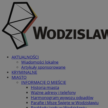
AKTUALNOŚCI
Wiadomości lokalne
Artykuły sponsorowane
KRYMINALNE
MIASTO
INFORMACJE O MIEŚCIE
Historia miasta
Ważne adresy i telefony
Harmonogram wywozu odpadów
Parafie i Msze Święte w Wodzisławiu
Rozkłady jazdy w Wodzisławiu