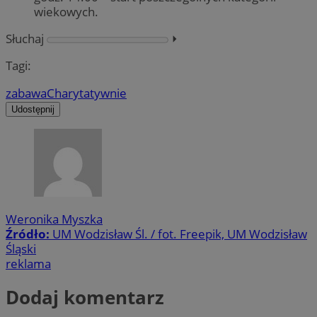
wiekowych.
Słuchaj
⏵︎
Tagi:
zabawa
Charytatywnie
Udostępnij
Weronika Myszka
Źródło:
UM Wodzisław Śl. / fot. Freepik, UM Wodzisław
Śląski
reklama
Dodaj komentarz