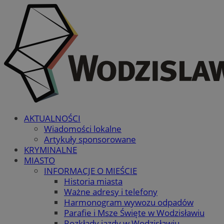
AKTUALNOŚCI
Wiadomości lokalne
Artykuły sponsorowane
KRYMINALNE
MIASTO
INFORMACJE O MIEŚCIE
Historia miasta
Ważne adresy i telefony
Harmonogram wywozu odpadów
Parafie i Msze Święte w Wodzisławiu
Rozkłady jazdy w Wodzisławiu