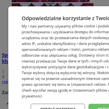
Odpowiedzialne korzystanie z Twoi
My i nasi partnerzy używamy plików cookie i podob
przechowywania i uzyskiwania dostępu do informac
urządzeniu oraz do przetwarzania danych osobowych
adres IP, unikalne identyfikatory i dane przeglądani
spersonalizowanych reklam i treści, pomiaru reklam i
Sportowe podsumowanie wodzisławskich
odbiorców oraz ulepszania usług.
Dostawcy stron tr
klubów sportowych
również przetwarzać Twoje dane w tych i innych cel
wykorzystywać precyzyjne dane geolokalizacyjne i c
1
Twoje wybory dotyczą wyłącznie tej witryny. Niekt
3
opierać się na prawnie uzasadnionym interesie zami
reklama
prawo sprzeciwić się temu w
Ustawieniach reklam
.
chwili wycofać swoją zgodę w
Ustawieniach plików 
Zobacz również
prywatności
Wiadomości kryminalne w Wodzisławiu
ODRZUĆ WSZYSTKIE
PRZEJ