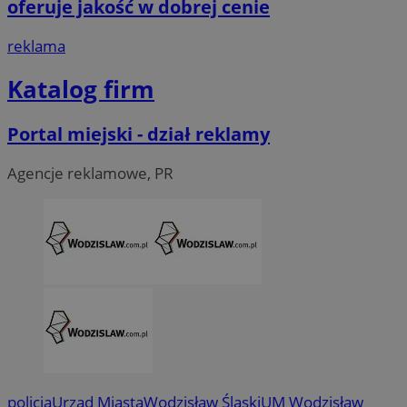
oferuje jakość w dobrej cenie
reklama
Katalog firm
Portal miejski - dział reklamy
Agencje reklamowe, PR
CookieScriptConsent
4 tygodni
CookieScript
wodzislaw.com.pl
policja
Urząd Miasta
Wodzisław Śląski
UM Wodzisław