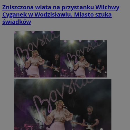
Zniszczona wiata na przystanku Wilchwy
Cyganek w Wodzisławiu. Miasto szuka
świadków