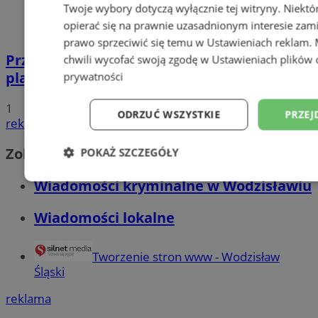
Twoje wybory dotyczą wyłącznie tej witryny. Niekt
opierać się na prawnie uzasadnionym interesie zami
prawo sprzeciwić się temu w
Ustawieniach reklam
.
Przyszłość Wodzisławia Śląskiego:
chwili wycofać swoją zgodę w
Ustawieniach plików 
planowane inwestycje na 2025 rok
prywatności
1
ODRZUĆ WSZYSTKIE
PRZEJ
reklama
Zobacz również
POKAŻ SZCZEGÓŁY
Wiadomości kryminalne w Wodzisławiu
Niezbędne
Wydajność
Targetowani
Wiadomości lokalne
Niesklasyfikowane
Tworzenie stron www - Wodzisław
Śląski
reklama