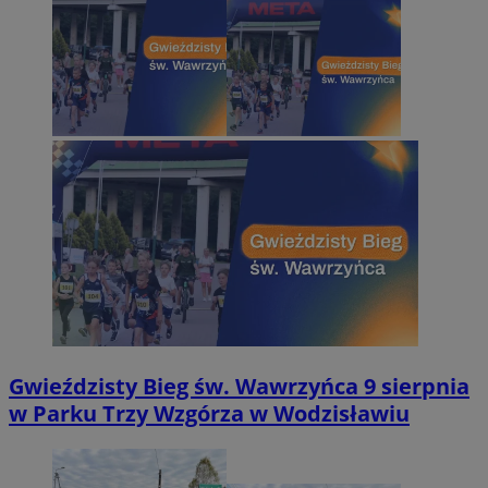
Gwieździsty Bieg św. Wawrzyńca 9 sierpnia
w Parku Trzy Wzgórza w Wodzisławiu