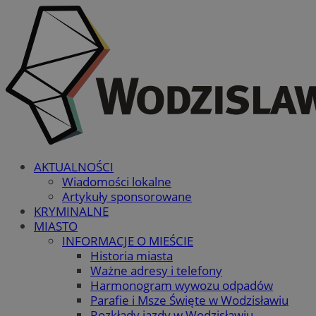
AKTUALNOŚCI
Wiadomości lokalne
Artykuły sponsorowane
KRYMINALNE
MIASTO
INFORMACJE O MIEŚCIE
Historia miasta
Ważne adresy i telefony
Harmonogram wywozu odpadów
Parafie i Msze Święte w Wodzisławiu
Rozkłady jazdy w Wodzisławiu