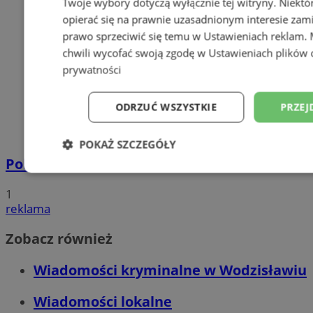
Twoje wybory dotyczą wyłącznie tej witryny. Niekt
opierać się na prawnie uzasadnionym interesie zami
prawo sprzeciwić się temu w
Ustawieniach reklam
.
chwili wycofać swoją zgodę w
Ustawieniach plików 
prywatności
ODRZUĆ WSZYSTKIE
PRZEJ
POKAŻ SZCZEGÓŁY
Policyjna eskorta na porodówkę
Niezbędne
Wydajność
Targetowani
1
reklama
Niesklasyfikowane
Zobacz również
Wiadomości kryminalne w Wodzisławiu
Wiadomości lokalne