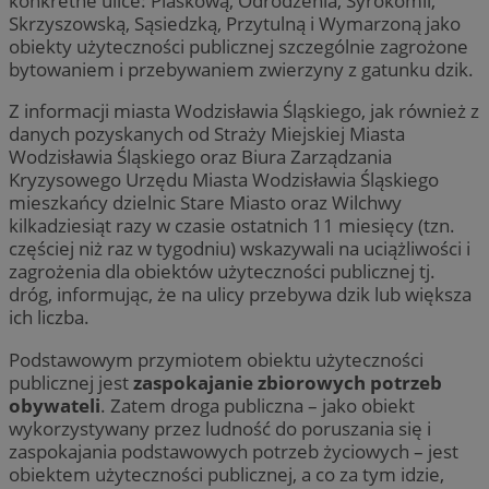
konkretne ulice: Piaskową, Odrodzenia, Syrokomli,
Skrzyszowską, Sąsiedzką, Przytulną i Wymarzoną jako
obiekty użyteczności publicznej szczególnie zagrożone
bytowaniem i przebywaniem zwierzyny z gatunku dzik.
Z informacji miasta Wodzisławia Śląskiego, jak również z
danych pozyskanych od Straży Miejskiej Miasta
Wodzisławia Śląskiego oraz Biura Zarządzania
Kryzysowego Urzędu Miasta Wodzisławia Śląskiego
mieszkańcy dzielnic Stare Miasto oraz Wilchwy
kilkadziesiąt razy w czasie ostatnich 11 miesięcy (tzn.
częściej niż raz w tygodniu) wskazywali na uciążliwości i
zagrożenia dla obiektów użyteczności publicznej tj.
dróg, informując, że na ulicy przebywa dzik lub większa
ich liczba.
Podstawowym przymiotem obiektu użyteczności
publicznej jest
zaspokajanie zbiorowych potrzeb
obywateli
. Zatem droga publiczna – jako obiekt
wykorzystywany przez ludność do poruszania się i
zaspokajania podstawowych potrzeb życiowych – jest
obiektem użyteczności publicznej, a co za tym idzie,