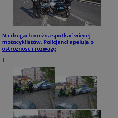
Na drogach można spotkać więcej
motocyklistów. Policjanci apelują o
ostrożność i rozwagę
1