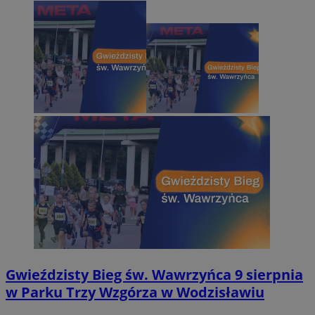
Gwieździsty Bieg św. Wawrzyńca 9 sierpnia
w Parku Trzy Wzgórza w Wodzisławiu