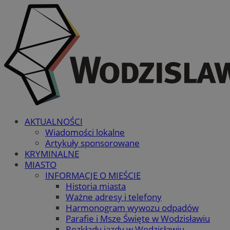
AKTUALNOŚCI
Wiadomości lokalne
Artykuły sponsorowane
KRYMINALNE
MIASTO
INFORMACJE O MIEŚCIE
Historia miasta
Ważne adresy i telefony
Harmonogram wywozu odpadów
Parafie i Msze Święte w Wodzisławiu
Rozkłady jazdy w Wodzisławiu