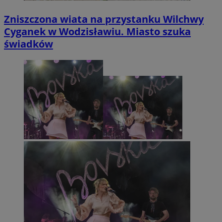
Zniszczona wiata na przystanku Wilchwy
Cyganek w Wodzisławiu. Miasto szuka
świadków