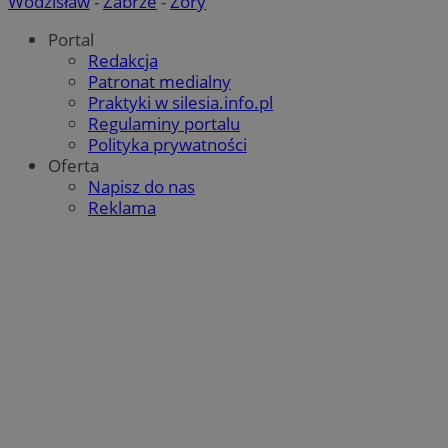
Wodzisław
-
Zabrze
-
Żory
Portal
Redakcja
Patronat medialny
Praktyki w silesia.info.pl
Regulaminy portalu
Polityka prywatności
Oferta
Napisz do nas
Reklama
suid
1 r
Simplifi Holdings
Inc.
.simpli.fi