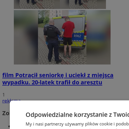
film
Potrącił seniorkę i uciekł z miejsca
wypadku. 20-latek trafił do aresztu
1
reklama
Zobacz również
Odpowiedzialne korzystanie z Twoi
My i nasi partnerzy używamy plików cookie i podob
Wiadomości kryminalne w Wodzisławiu