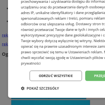
przechowywania i uzyskiwania dostępu do informac
urządzeniu oraz do przetwarzania danych osobowych
Wiadomości lokalne
adres IP, unikalne identyfikatory i dane przeglądani
spersonalizowanych reklam i treści, pomiaru reklam i
Tworzenie stron www - Wodzisław
odbiorców oraz ulepszania usług.
Dostawcy stron tr
Śląski
również przetwarzać Twoje dane w tych i innych cel
reklama
wykorzystywać precyzyjne dane geolokalizacyjne i c
Twoje wybory dotyczą wyłącznie tej witryny. Niekt
reklama
opierać się na prawnie uzasadnionym interesie zami
prawo sprzeciwić się temu w
Ustawieniach reklam
.
Ogłoszenia
chwili wycofać swoją zgodę w
Ustawieniach plików 
prywatności
ODRZUĆ WSZYSTKIE
PRZEJ
POKAŻ SZCZEGÓŁY
Niezbędne
Wydajność
Targetowani