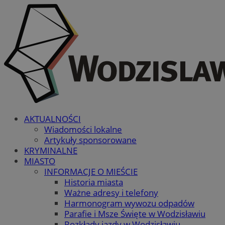
AKTUALNOŚCI
Wiadomości lokalne
Artykuły sponsorowane
KRYMINALNE
MIASTO
INFORMACJE O MIEŚCIE
Historia miasta
Ważne adresy i telefony
Harmonogram wywozu odpadów
Parafie i Msze Święte w Wodzisławiu
Rozkłady jazdy w Wodzisławiu