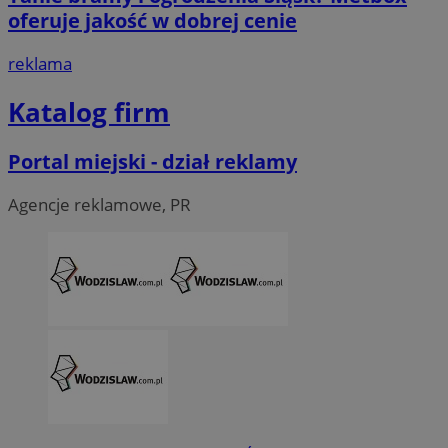
oferuje jakość w dobrej cenie
reklama
Katalog firm
Portal miejski - dział reklamy
li_gc
5 miesi
LinkedIn
tygod
Corporation
.linkedin.com
Agencje reklamowe, PR
__Secure-ROLLOUT_TOKEN
.youtube.com
5 miesi
tygod