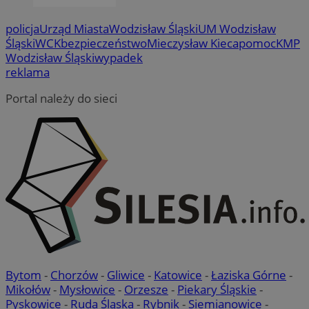
policja
Urząd Miasta
Wodzisław Śląski
UM Wodzisław
Śląski
WCK
bezpieczeństwo
Mieczysław Kieca
pomoc
KMP
Wodzisław Śląski
wypadek
reklama
Portal należy do sieci
Bytom
-
Chorzów
-
Gliwice
-
Katowice
-
Łaziska Górne
-
Mikołów
-
Mysłowice
-
Orzesze
-
Piekary Śląskie
-
Pyskowice
-
Ruda Śląska
-
Rybnik
-
Siemianowice
-