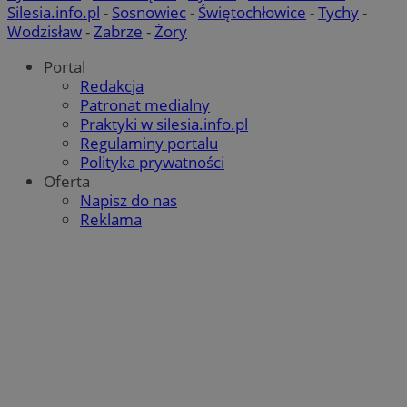
Silesia.info.pl
-
Sosnowiec
-
Świętochłowice
-
Tychy
-
Wodzisław
-
Zabrze
-
Żory
Portal
Redakcja
Patronat medialny
Praktyki w silesia.info.pl
Regulaminy portalu
Polityka prywatności
Oferta
Napisz do nas
Reklama