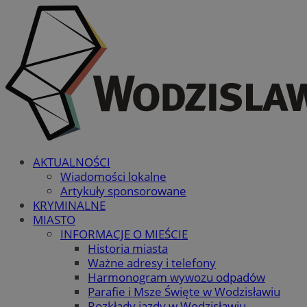
AKTUALNOŚCI
Wiadomości lokalne
Artykuły sponsorowane
KRYMINALNE
MIASTO
INFORMACJE O MIEŚCIE
Historia miasta
Ważne adresy i telefony
Harmonogram wywozu odpadów
Parafie i Msze Święte w Wodzisławiu
Rozkłady jazdy w Wodzisławiu