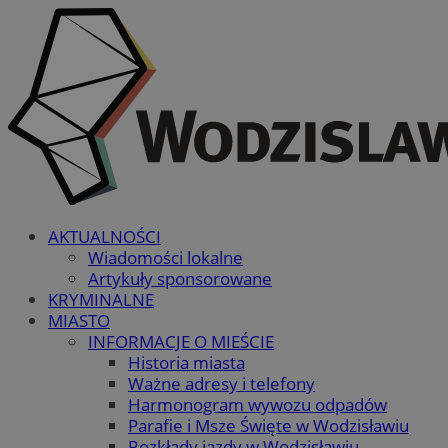
AKTUALNOŚCI
Wiadomości lokalne
Artykuły sponsorowane
KRYMINALNE
MIASTO
INFORMACJE O MIEŚCIE
Historia miasta
Ważne adresy i telefony
Harmonogram wywozu odpadów
Parafie i Msze Święte w Wodzisławiu
Rozkłady jazdy w Wodzisławiu