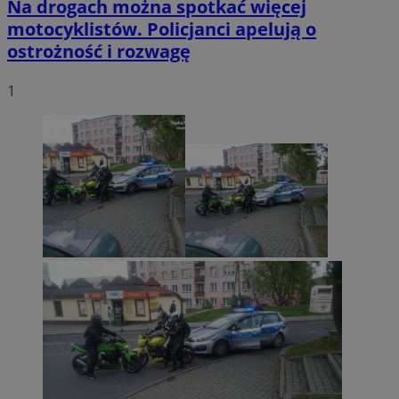
Na drogach można spotkać więcej
motocyklistów. Policjanci apelują o
ostrożność i rozwagę
1