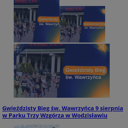
Gwieździsty Bieg św. Wawrzyńca 9 sierpnia
w Parku Trzy Wzgórza w Wodzisławiu