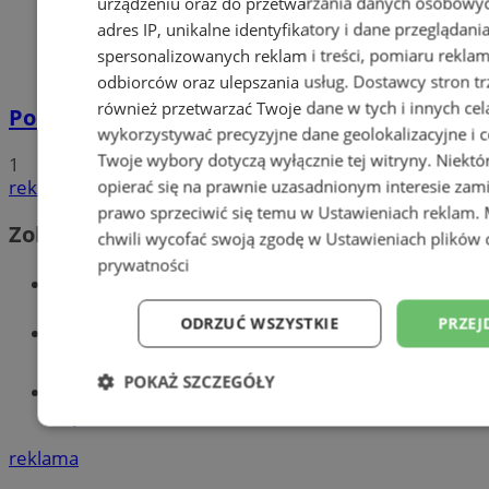
urządzeniu oraz do przetwarzania danych osobowych
adres IP, unikalne identyfikatory i dane przeglądani
spersonalizowanych reklam i treści, pomiaru reklam i
odbiorców oraz ulepszania usług.
Dostawcy stron tr
również przetwarzać Twoje dane w tych i innych cel
Policyjna eskorta na porodówkę
wykorzystywać precyzyjne dane geolokalizacyjne i c
Twoje wybory dotyczą wyłącznie tej witryny. Niekt
1
reklama
opierać się na prawnie uzasadnionym interesie zami
prawo sprzeciwić się temu w
Ustawieniach reklam
.
Zobacz również
chwili wycofać swoją zgodę w
Ustawieniach plików 
prywatności
Wiadomości kryminalne w Wodzisławiu
ODRZUĆ WSZYSTKIE
PRZEJ
Wiadomości lokalne
POKAŻ SZCZEGÓŁY
Tworzenie stron www - Wodzisław
Śląski
Niezbędne
Wydajność
Targetowani
reklama