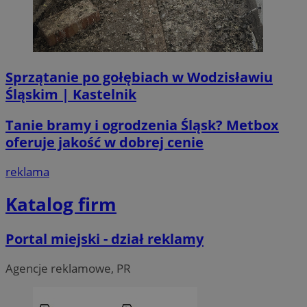
Sprzątanie po gołębiach w Wodzisławiu
Śląskim | Kastelnik
Tanie bramy i ogrodzenia Śląsk? Metbox
CookieScriptConsent
4 tygodni
CookieScript
oferuje jakość w dobrej cenie
wodzislaw.com.pl
reklama
Katalog firm
Portal miejski - dział reklamy
Agencje reklamowe, PR
VISITOR_PRIVACY_METADATA
5 miesi
YouTube
tygod
.youtube.com