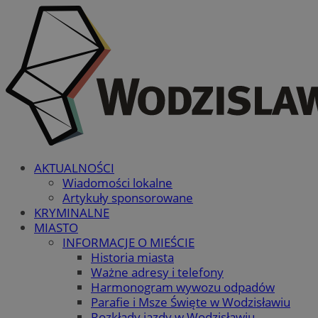
AKTUALNOŚCI
Wiadomości lokalne
Artykuły sponsorowane
KRYMINALNE
MIASTO
INFORMACJE O MIEŚCIE
Historia miasta
Ważne adresy i telefony
Harmonogram wywozu odpadów
Parafie i Msze Święte w Wodzisławiu
Rozkłady jazdy w Wodzisławiu