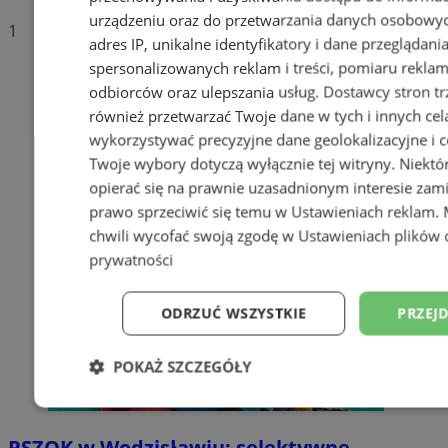
urządzeniu oraz do przetwarzania danych osobowych
1
adres IP, unikalne identyfikatory i dane przeglądani
spersonalizowanych reklam i treści, pomiaru reklam i
odbiorców oraz ulepszania usług.
Dostawcy stron tr
również przetwarzać Twoje dane w tych i innych cel
wykorzystywać precyzyjne dane geolokalizacyjne i c
Twoje wybory dotyczą wyłącznie tej witryny. Niekt
opierać się na prawnie uzasadnionym interesie zami
prawo sprzeciwić się temu w
Ustawieniach reklam
.
chwili wycofać swoją zgodę w
Ustawieniach plików 
prywatności
ODRZUĆ WSZYSTKIE
PRZEJ
POKAŻ SZCZEGÓŁY
Niezbędne
Wydajność
Targetowani
PSZOK w Wodzisławiu: selektywne