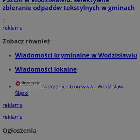
zbieranie odpadów tekstylnych w gminach
Niesklasyfikowane
1
reklama
Zobacz również
Wiadomości kryminalne w Wodzisławiu
Niezbędne
Wydajność
Targetowanie
Funkcjonalnoś
Wiadomości lokalne
Niezbędne pliki cookie umożliwiają korzystanie z podstawowych fun
takich jak logowanie użytkownika i zarządzanie kontem. Bez niezb
można prawidłowo korzystać ze strony internetowej.
Tworzenie stron www - Wodzisław
Okr
Nazwa
Provider
/
Domena
Śląski
przechow
QeSessID
wodzislaw.com.pl
1 r
reklama
reklama
SessID
wodzislaw.com.pl
1 r
Ogłoszenia
MvSessID
wodzislaw.com.pl
1 r