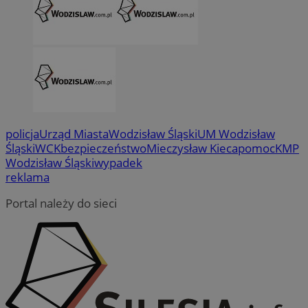
policja
Urząd Miasta
Wodzisław Śląski
UM Wodzisław
Śląski
WCK
bezpieczeństwo
Mieczysław Kieca
pomoc
KMP
Wodzisław Śląski
wypadek
reklama
Portal należy do sieci
suid
1 r
Simplifi Holdings
Inc.
.simpli.fi