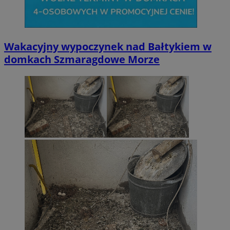
Wakacyjny wypoczynek nad Bałtykiem w
domkach Szmaragdowe Morze
li_gc
5 miesi
LinkedIn
tygod
Corporation
.linkedin.com
__Secure-ROLLOUT_TOKEN
.youtube.com
5 miesi
tygod