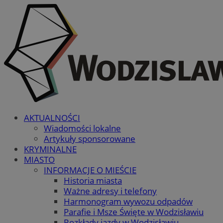
AKTUALNOŚCI
Wiadomości lokalne
Artykuły sponsorowane
KRYMINALNE
MIASTO
INFORMACJE O MIEŚCIE
Historia miasta
Ważne adresy i telefony
Harmonogram wywozu odpadów
Parafie i Msze Święte w Wodzisławiu
Rozkłady jazdy w Wodzisławiu