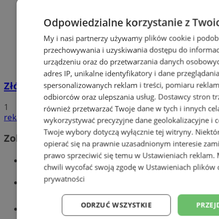
Odpowiedzialne korzystanie z Twoi
My i nasi partnerzy używamy plików cookie i podob
przechowywania i uzyskiwania dostępu do informac
urządzeniu oraz do przetwarzania danych osobowych
adres IP, unikalne identyfikatory i dane przeglądani
Złóż wniosek o dodatek węglowy
spersonalizowanych reklam i treści, pomiaru reklam i
odbiorców oraz ulepszania usług.
Dostawcy stron tr
1
również przetwarzać Twoje dane w tych i innych cel
reklama
wykorzystywać precyzyjne dane geolokalizacyjne i c
Twoje wybory dotyczą wyłącznie tej witryny. Niekt
Zobacz również
opierać się na prawnie uzasadnionym interesie zami
prawo sprzeciwić się temu w
Ustawieniach reklam
.
Wiadomości kryminalne w Wodzisławiu
chwili wycofać swoją zgodę w
Ustawieniach plików 
prywatności
Wiadomości lokalne
ODRZUĆ WSZYSTKIE
PRZEJ
Tworzenie stron www - Wodzisław