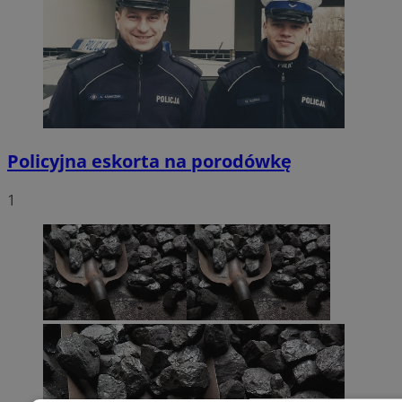
Policyjna eskorta na porodówkę
1