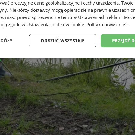
wać precyzyjne dane geolokalizacyjne i cechy urządzenia. Twoje
tryny. Niektórzy dostawcy mogą opierać się na prawnie uzasadnio
ie; masz prawo sprzeciwić się temu w
Ustawieniach reklam
. Może
woją zgodę w
Ustawieniach plików cookie
.
Polityka prywatności
EGÓŁY
ODRZUĆ WSZYSTKIE
PRZEJDŹ 
Wydajność
Targetowanie
Funkcjonalność
Ni
ezbędne
Wydajność
Targetowanie
Funkcjonalność
Niesklasyfikow
ie umożliwiają korzystanie z podstawowych funkcji strony internetowej, takich jak log
Bez niezbędnych plików cookie nie można prawidłowo korzystać ze strony internetowe
Okres
Provider
/
Domena
Opis
przechowywania