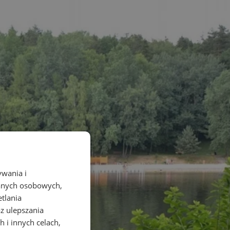
ywania i
danych osobowych,
etlania
az ulepszania
 i innych celach,