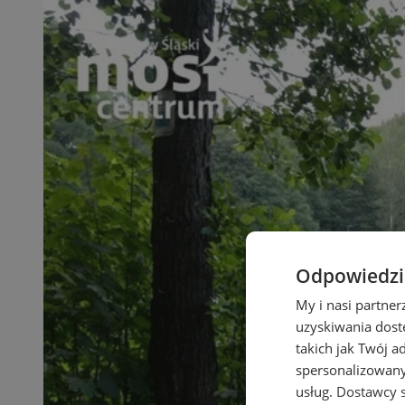
Odpowiedzia
My i nasi partne
uzyskiwania dost
takich jak Twój a
spersonalizowanyc
usług.
Dostawcy s