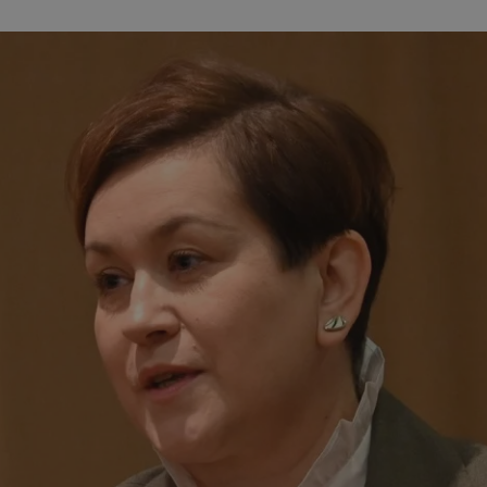
wodzislaw.com.pl
1 rok
Ten plik cookie przechowuje id
wodzislaw.com.pl
1 rok
Ten plik cookie przechowuje id
wodzislaw.com.pl
1 rok
Ten plik cookie przechowuje id
Sesja
Rejestruje, który klaster serw
NGINX Inc.
gościa. Jest to używane w kont
bh.contextweb.com
równoważenia obciążenia w ce
doświadczenia użytkownika.
.rfihub.com
Sesja
Ten plik cookie jest używany
zgody użytkownika w odniesie
śledzenia. Zazwyczaj rejestruj
zdecydował się na usługi śledz
29 minut 55
Ten plik cookie służy do rozróż
Cloudflare Inc.
sekund
botów. Jest to korzystne dla s
.temu.com
ponieważ umożliwia tworzeni
na temat korzystania z jej wit
Google Privacy Policy
5 miesięcy 4
Służy do przechowywania zgod
LinkedIn
tygodnie
używanie plików cookie do in
Corporation
.linkedin.com
T_TOKEN
.youtube.com
5 miesięcy 4
używane przez Google do zarz
tygodnie
wdrażaniem i testowaniem now
usług. Służy do kontrolowani
użytkowników do eksperyment
funkcji w różnych usługach Goo
oznaczone jako "secure", co o