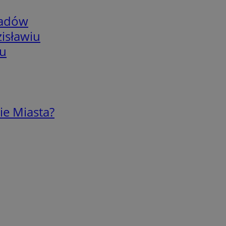
adów
isławiu
iu
ie Miasta?