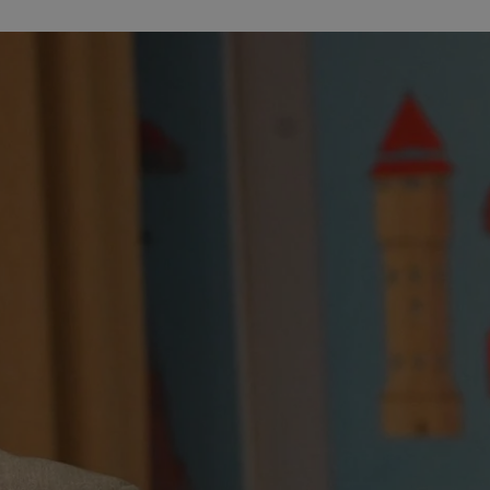
entyfikator sesji.
entyfikator sesji.
entyfikator sesji.
erów obsługuje
ekście
lu optymalizacji
 do przechowywania
niu do usług
e, czy użytkownik
enia lub reklamy.
niania ludzi i
trony internetowej,
e ważnych raportów
ryny internetowej.
y gościa na
nych celów
ądzania
ych funkcji oraz
a dostępu
alnych wersji
gle. Jest
znacza, że może być