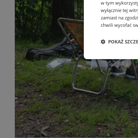
w tym wykorzysty
wyłącznie tej wi
zamiast na zgodz
chwili wycofać s
POKAŻ SZCZ
Niezbędne
Ni
Niezbędne pliki cook
zarządzanie kontem. 
Nazwa