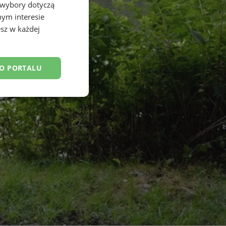
 wybory dotyczą
nym interesie
sz w każdej
DO PORTALU
esklasyfikowane
ane
owanie użytkownika i
j.