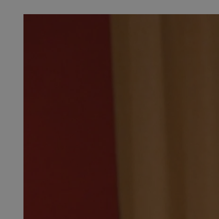
QeSessID
SessID
MvSessID
INGRESSCOOKIE
euds
__cf_bm
li_gc
__Secure-ROLLOU