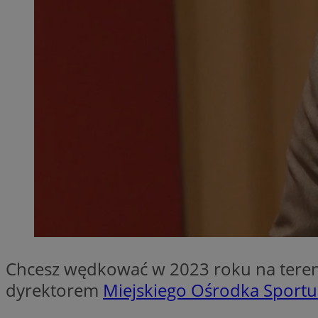
CookieScriptConse
VISITOR_PRIVACY_
suid
Chcesz wędkować w 2023 roku na tereni
Nazwa
dyrektorem
Miejskiego Ośrodka Sportu
Pro
Nazwa
Nazwa
Do
Nazwa
ustat_bzgfew1atv22
sa-user-id
google_push
.bi