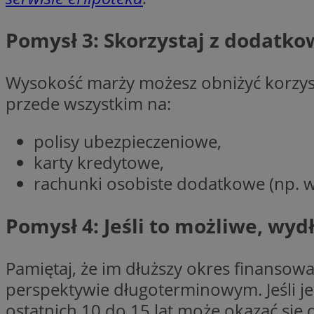
Pomysł 3: Skorzystaj z dodatk
CookieScriptConse
Wysokość marży możesz obniżyć korzys
przede wszystkim na:
VISITOR_PRIVACY_
polisy ubezpieczeniowe,
karty kredytowe,
rachunki osobiste dodatkowe (np. w
suid
Pomysł 4: Jeśli to możliwe, wy
Pamiętaj, że im dłuższy okres finansowa
Nazwa
Pro
perspektywie długoterminowym. Jeśli je
Nazwa
Nazwa
Do
Nazwa
ustat_bzgfew1atv22
ostatnich 10 do 15 lat może okazać si
sa-user-id
google_push
.bi