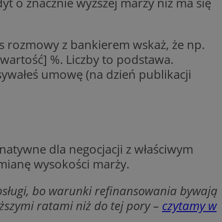
dyt o znacznie wyższej marży niż ma się
entyfikator sesji.
entyfikator sesji.
entyfikator sesji.
as rozmowy z bankierem wskaż, że np.
erów obsługuje
_wartość] %. Liczby to podstawa.
ekście
lu optymalizacji
sywałeś umowę (na dzień publikacji
 do przechowywania
niu do usług
e, czy użytkownik
enia lub reklamy.
niania ludzi i
trony internetowej,
e ważnych raportów
ryny internetowej.
rnatywne dla negocjacji z właściwym
y gościa na
 zmianę wysokości marży.
nych celów
ądzania
obsługi, bo warunki refinansowania bywają
ych funkcji oraz
a dostępu
ższymi ratami niż do tej pory –
czytamy w
alnych wersji
gle. Jest
znacza, że może być