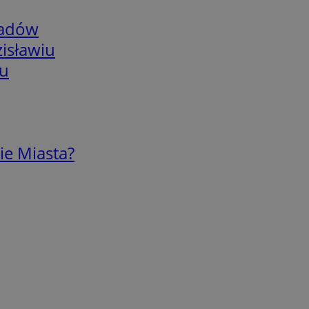
adów
isławiu
iu
ie Miasta?