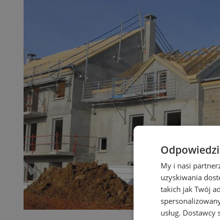
Odpowiedzia
My i nasi partne
uzyskiwania dost
takich jak Twój a
spersonalizowanyc
usług.
Dostawcy s