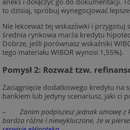
aneks i dołączyć go do dokumentacji. To 
QeSessID
to dzisiaj, spróbuj wynegocjować lepsz
SessID
MvSessID
Nie lekceważ tej wskazówki i przygotuj
INGRESSCOOKIE
średnia rynkowa marża kredytu hipoteczn
Dobrze, jeśli porównasz wskaźniki WIBO
tego materiału WIBOR wynosi 1,55%).
euds
Pomysł 2: Rozważ tzw. refinan
__cf_bm
Zaciągnięcie dodatkowego kredytu na sp
li_gc
bankiem lub jedyny scenariusz, jaki ci p
__Secure-ROLLOU
–
Zanim podpiszesz jednak umowę z ko
bardzo różne i niewykluczone, że w pierws
serwisie eHipoteka
.