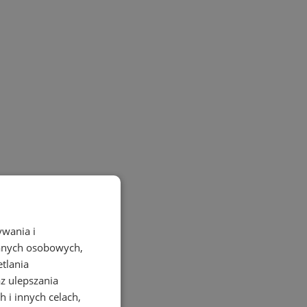
ywania i
danych osobowych,
etlania
az ulepszania
 i innych celach,