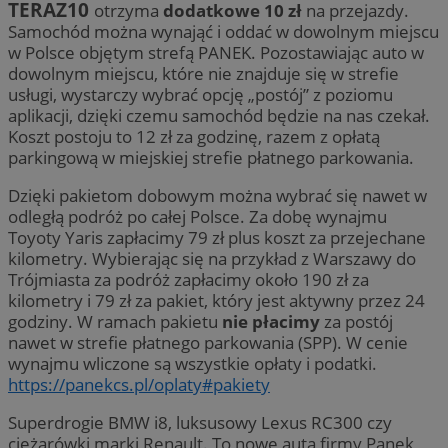
TERAZ10
otrzyma
dodatkowe 10 zł
na przejazdy.
Samochód można wynająć i oddać w dowolnym miejscu
w Polsce objętym strefą PANEK. Pozostawiając auto w
dowolnym miejscu, które nie znajduje się w strefie
usługi, wystarczy wybrać opcję „postój” z poziomu
aplikacji, dzięki czemu samochód będzie na nas czekał.
Koszt postoju to 12 zł za godzinę, razem z opłatą
parkingową w miejskiej strefie płatnego parkowania.
Dzięki pakietom dobowym można wybrać się nawet w
odległą podróż po całej Polsce. Za dobę wynajmu
Toyoty Yaris zapłacimy 79 zł plus koszt za przejechane
kilometry. Wybierając się na przykład z Warszawy do
Trójmiasta za podróż zapłacimy około 190 zł za
kilometry i 79 zł za pakiet, który jest aktywny przez 24
godziny. W ramach pakietu
nie płacimy
za postój
nawet w strefie płatnego parkowania (SPP). W cenie
wynajmu wliczone są wszystkie opłaty i podatki.
https://panekcs.pl/oplaty#pakiety
Superdrogie BMW i8, luksusowy Lexus RC300 czy
ciężarówki marki Renault. To nowe auta firmy Panek,