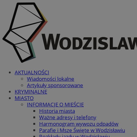
AKTUALNOŚCI
Wiadomości lokalne
Artykuły sponsorowane
KRYMINALNE
MIASTO
INFORMACJE O MIEŚCIE
Historia miasta
Ważne adresy i telefony
Harmonogram wywozu odpadów
Parafie i Msze Święte w Wodzisławiu
Rozkłady jazdy w Wodzisławiu