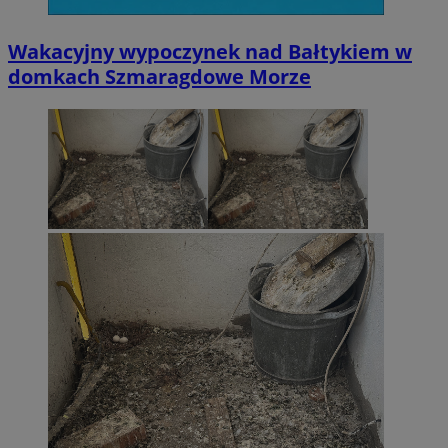
Wakacyjny wypoczynek nad Bałtykiem w
li_gc
5 miesi
domkach Szmaragdowe Morze
LinkedIn
tygod
Corporation
.linkedin.com
__Secure-ROLLOUT_TOKEN
.youtube.com
5 miesi
tygod