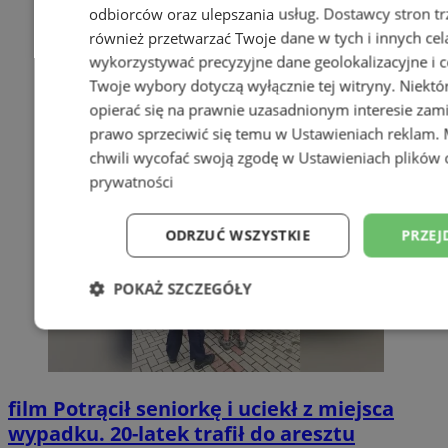
odbiorców oraz ulepszania usług.
Dostawcy stron tr
również przetwarzać Twoje dane w tych i innych cel
wykorzystywać precyzyjne dane geolokalizacyjne i c
Twoje wybory dotyczą wyłącznie tej witryny. Niekt
opierać się na prawnie uzasadnionym interesie zami
prawo sprzeciwić się temu w
Ustawieniach reklam
.
chwili wycofać swoją zgodę w
Ustawieniach plików 
prywatności
ODRZUĆ WSZYSTKIE
PRZEJ
POKAŻ SZCZEGÓŁY
Niezbędne
Wydajność
Targetowani
film
Potrącił seniorkę i uciekł z miejsca
Niesklasyfikowane
wypadku. 20-latek trafił do aresztu