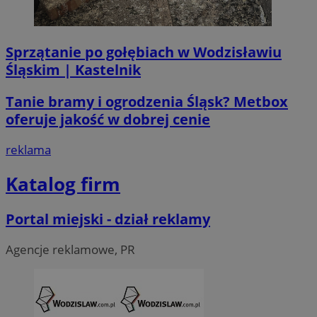
Sprzątanie po gołębiach w Wodzisławiu
Śląskim | Kastelnik
CookieScriptConsent
4 tygodni
CookieScript
wodzislaw.com.pl
Tanie bramy i ogrodzenia Śląsk? Metbox
oferuje jakość w dobrej cenie
reklama
Katalog firm
Portal miejski - dział reklamy
VISITOR_PRIVACY_METADATA
5 miesi
YouTube
tygod
.youtube.com
Agencje reklamowe, PR