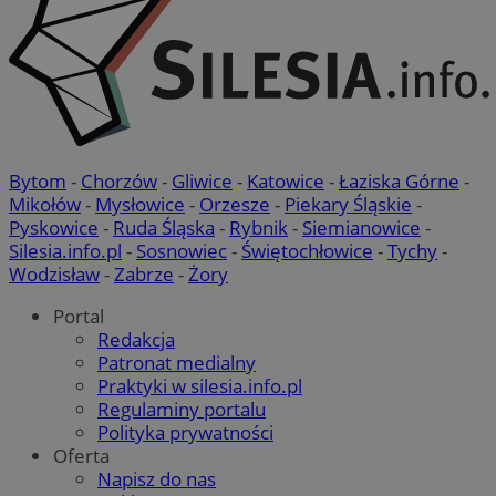
Bytom
-
Chorzów
-
Gliwice
-
Katowice
-
Łaziska Górne
-
Mikołów
-
Mysłowice
-
Orzesze
-
Piekary Śląskie
-
Pyskowice
-
Ruda Śląska
-
Rybnik
-
Siemianowice
-
Silesia.info.pl
-
Sosnowiec
-
Świętochłowice
-
Tychy
-
Wodzisław
-
Zabrze
-
Żory
Portal
Redakcja
Patronat medialny
suid
1 r
Simplifi Holdings
Inc.
Praktyki w silesia.info.pl
.simpli.fi
Regulaminy portalu
Polityka prywatności
Oferta
Napisz do nas
Provider
/
Okres
Provider
/