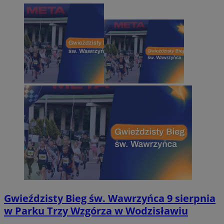
Gwieździsty Bieg św. Wawrzyńca 9 sierpnia
w Parku Trzy Wzgórza w Wodzisławiu