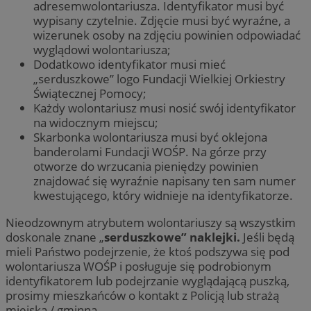
adresemwolontariusza. Identyfikator musi być
wypisany czytelnie. Zdjęcie musi być wyraźne, a
wizerunek osoby na zdjęciu powinien odpowiadać
wyglądowi wolontariusza;
Dodatkowo identyfikator musi mieć
„serduszkowe” logo Fundacji Wielkiej Orkiestry
Świątecznej Pomocy;
Każdy wolontariusz musi nosić swój identyfikator
na widocznym miejscu;
Skarbonka wolontariusza musi być oklejona
banderolami Fundacji WOŚP. Na górze przy
otworze do wrzucania pieniędzy powinien
znajdować się wyraźnie napisany ten sam numer
kwestującego, który widnieje na identyfikatorze.
Nieodzownym atrybutem wolontariuszy są wszystkim
doskonale znane „
serduszkowe” naklejki.
Jeśli będą
mieli Państwo podejrzenie, że ktoś podszywa się pod
wolontariusza WOŚP i posługuje się podrobionym
identyfikatorem lub podejrzanie wyglądającą puszką,
prosimy mieszkańców o kontakt z Policją lub strażą
miejską / gminną.