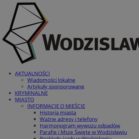
AKTUALNOŚCI
Wiadomości lokalne
Artykuły sponsorowane
KRYMINALNE
MIASTO
INFORMACJE O MIEŚCIE
Historia miasta
Ważne adresy i telefony
Harmonogram wywozu odpadów
Parafie i Msze Święte w Wodzisławiu
Rozkłady jazdy w Wodzisławiu