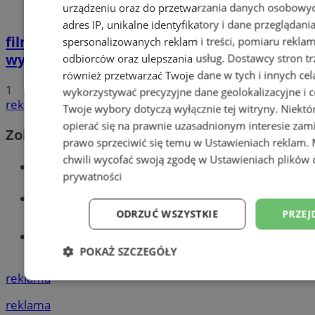
urządzeniu oraz do przetwarzania danych osobowych
adres IP, unikalne identyfikatory i dane przeglądani
film
Potrącił seniorkę i uciekł z miejsca
spersonalizowanych reklam i treści, pomiaru reklam i
wypadku. 20-latek trafił do aresztu
odbiorców oraz ulepszania usług.
Dostawcy stron tr
również przetwarzać Twoje dane w tych i innych cel
1
wykorzystywać precyzyjne dane geolokalizacyjne i c
reklama
Twoje wybory dotyczą wyłącznie tej witryny. Niekt
opierać się na prawnie uzasadnionym interesie zami
Zobacz również
prawo sprzeciwić się temu w
Ustawieniach reklam
.
chwili wycofać swoją zgodę w
Ustawieniach plików 
Wiadomości kryminalne w Wodzisławiu
prywatności
Wiadomości lokalne
ODRZUĆ WSZYSTKIE
PRZEJ
Tworzenie stron www - Wodzisław
Śląski
POKAŻ SZCZEGÓŁY
reklama
Niezbędne
Wydajność
Targetowani
reklama