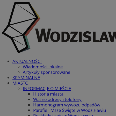
AKTUALNOŚCI
Wiadomości lokalne
Artykuły sponsorowane
KRYMINALNE
MIASTO
INFORMACJE O MIEŚCIE
Historia miasta
Ważne adresy i telefony
Harmonogram wywozu odpadów
Parafie i Msze Święte w Wodzisławiu
Rozkłady jazdy w Wodzisławiu