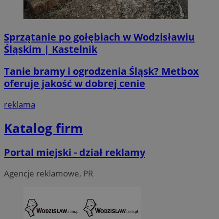
Sprzątanie po gołębiach w Wodzisławiu
Śląskim | Kastelnik
li_gc
5 miesi
LinkedIn
tygod
Corporation
Tanie bramy i ogrodzenia Śląsk? Metbox
.linkedin.com
oferuje jakość w dobrej cenie
reklama
__Secure-ROLLOUT_TOKEN
.youtube.com
5 miesi
tygod
Katalog firm
Portal miejski - dział reklamy
Agencje reklamowe, PR