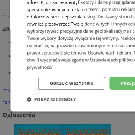
adres IP, unikalne identyfikatory i dane przeglądani
1
spersonalizowanych reklam i treści, pomiaru reklam i
reklama
odbiorców oraz ulepszania usług.
Dostawcy stron tr
również przetwarzać Twoje dane w tych i innych cel
Zobacz również
wykorzystywać precyzyjne dane geolokalizacyjne i c
Twoje wybory dotyczą wyłącznie tej witryny. Niekt
Wiadomości kryminalne w Wodzisławiu
opierać się na prawnie uzasadnionym interesie zami
prawo sprzeciwić się temu w
Ustawieniach reklam
.
Wiadomości lokalne
chwili wycofać swoją zgodę w
Ustawieniach plików 
prywatności
Tworzenie stron www - Wodzisław
Śląski
ODRZUĆ WSZYSTKIE
PRZEJ
reklama
POKAŻ SZCZEGÓŁY
reklama
Niezbędne
Wydajność
Targetowani
Ogłoszenia