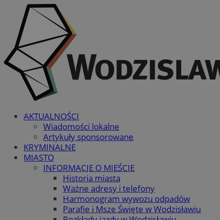
AKTUALNOŚCI
Wiadomości lokalne
Artykuły sponsorowane
KRYMINALNE
MIASTO
INFORMACJE O MIEŚCIE
Historia miasta
Ważne adresy i telefony
Harmonogram wywozu odpadów
Parafie i Msze Święte w Wodzisławiu
Rozkłady jazdy w Wodzisławiu