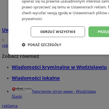
opierać się na prawnie uzasadnionym interesie zami
prawo sprzeciwić się temu w
Ustawieniach reklam
.
chwili wycofać swoją zgodę w
Ustawieniach plików 
prywatności
Uwaga, Podbijamy Miasto!
ODRZUĆ WSZYSTKIE
PRZEJ
1
POKAŻ SZCZEGÓŁY
reklama
Zobacz również
Niezbędne
Wydajność
Targetowani
Wiadomości kryminalne w Wodzisławiu
Niesklasyfikowane
Wiadomości lokalne
Tworzenie stron www - Wodzisław
Śląski
reklama
Niezbędne
Wydajność
Targetowanie
Funkcjonalno