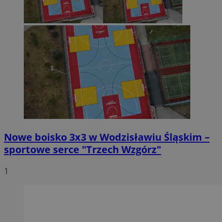
Nowe boisko 3x3 w Wodzisławiu Śląskim –
sportowe serce "Trzech Wzgórz"
1