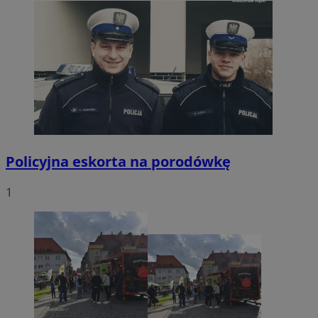
Policyjna eskorta na porodówkę
1