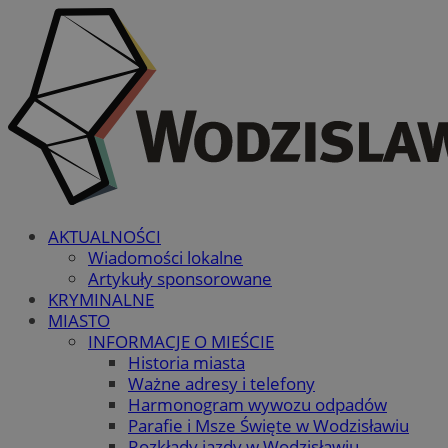
AKTUALNOŚCI
Wiadomości lokalne
Artykuły sponsorowane
KRYMINALNE
MIASTO
INFORMACJE O MIEŚCIE
Historia miasta
Ważne adresy i telefony
Harmonogram wywozu odpadów
Parafie i Msze Święte w Wodzisławiu
Rozkłady jazdy w Wodzisławiu