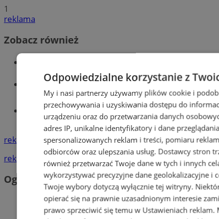
1
reklama
Zobacz również
Wiadomości kryminalne w Wodzisławiu
Odpowiedzialne korzystanie z Twoi
Wiadomości lokalne
My i nasi partnerzy używamy plików cookie i podob
przechowywania i uzyskiwania dostępu do informac
Tworzenie stron www - Wodzisław
urządzeniu oraz do przetwarzania danych osobowych
Śląski
adres IP, unikalne identyfikatory i dane przeglądani
reklama
spersonalizowanych reklam i treści, pomiaru reklam i
odbiorców oraz ulepszania usług.
Dostawcy stron tr
reklama
również przetwarzać Twoje dane w tych i innych cel
wykorzystywać precyzyjne dane geolokalizacyjne i c
Ogłoszenia
Twoje wybory dotyczą wyłącznie tej witryny. Niekt
opierać się na prawnie uzasadnionym interesie zami
prawo sprzeciwić się temu w
Ustawieniach reklam
.