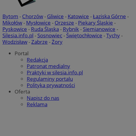
Bytom
-
Chorzów
-
Gliwice
-
Katowice
-
Łaziska Górne
-
Mikołów
-
Mysłowice
-
Orzesze
-
Piekary Śląskie
-
Pyskowice
-
Ruda Śląska
-
Rybnik
-
Siemianowice
-
Silesia.info.pl
-
Sosnowiec
-
Świętochłowice
-
Tychy
-
Wodzisław
-
Zabrze
-
Żory
VISITOR_PRIVACY_METADATA
5 miesi
YouTube
Portal
tygod
.youtube.com
Redakcja
Patronat medialny
Praktyki w silesia.info.pl
Regulaminy portalu
Polityka prywatności
Oferta
Napisz do nas
Reklama