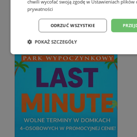
chwili wycofać swoją zgodę w
Ustawieniach plików 
prywatności
ODRZUĆ WSZYSTKIE
PRZEJ
POKAŻ SZCZEGÓŁY
Niezbędne
Wydajność
Targetowani
Niesklasyfikowane
Niezbędne
Wydajność
Targetowanie
Funkcjonalno
Niezbędne pliki cookie umożliwiają korzystanie z podstawowych fun