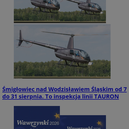
Śmigłowiec nad Wodzisławiem Śląskim od 7
do 31 sierpnia. To inspekcja linii TAURON