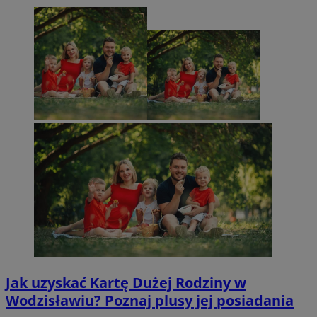
CookieScriptConsent
4 tygodnie
CookieScript
wodzislaw.com.pl
Jak uzyskać Kartę Dużej Rodziny w
Wodzisławiu? Poznaj plusy jej posiadania