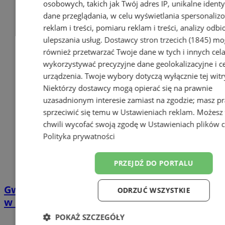
osobowych, takich jak Twój adres IP, unikalne identyf
dane przeglądania, w celu wyświetlania spersonali
reklam i treści, pomiaru reklam i treści, analizy odb
ulepszania usług.
Dostawcy stron trzecich (1845)
mo
również przetwarzać Twoje dane w tych i innych cel
wykorzystywać precyzyjne dane geolokalizacyjne i c
urządzenia. Twoje wybory dotyczą wyłącznie tej witr
Niektórzy dostawcy mogą opierać się na prawnie
uzasadnionym interesie zamiast na zgodzie; masz p
sprzeciwić się temu w
Ustawieniach reklam
. Możesz
chwili wycofać swoją zgodę w
Ustawieniach plików 
Polityka prywatności
PRZEJDŹ DO PORTALU
Gwieździsty Bieg św. Wawrzyńca 9 sierpnia
ODRZUĆ WSZYSTKIE
w Parku Trzy Wzgórza w Wodzisławiu
POKAŻ SZCZEGÓŁY