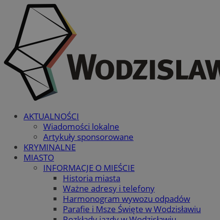
AKTUALNOŚCI
Wiadomości lokalne
Artykuły sponsorowane
KRYMINALNE
MIASTO
INFORMACJE O MIEŚCIE
Historia miasta
Ważne adresy i telefony
Harmonogram wywozu odpadów
Parafie i Msze Święte w Wodzisławiu
Rozkłady jazdy w Wodzisławiu