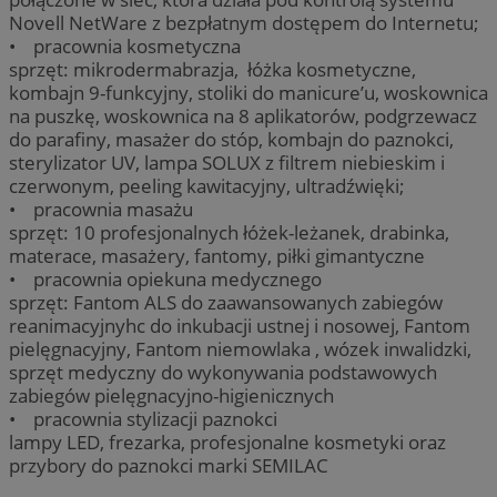
Novell NetWare z bezpłatnym dostępem do Internetu;
• pracownia kosmetyczna
sprzęt: mikrodermabrazja, łóżka kosmetyczne,
kombajn 9-funkcyjny, stoliki do manicure’u, woskownica
na puszkę, woskownica na 8 aplikatorów, podgrzewacz
do parafiny, masażer do stóp, kombajn do paznokci,
sterylizator UV, lampa SOLUX z filtrem niebieskim i
czerwonym, peeling kawitacyjny, ultradźwięki;
• pracownia masażu
sprzęt: 10 profesjonalnych łóżek-leżanek, drabinka,
materace, masażery, fantomy, piłki gimantyczne
• pracownia opiekuna medycznego
sprzęt: Fantom ALS do zaawansowanych zabiegów
reanimacyjnyhc do inkubacji ustnej i nosowej, Fantom
pielęgnacyjny, Fantom niemowlaka , wózek inwalidzki,
sprzęt medyczny do wykonywania podstawowych
zabiegów pielęgnacyjno-higienicznych
• pracownia stylizacji paznokci
lampy LED, frezarka, profesjonalne kosmetyki oraz
przybory do paznokci marki SEMILAC