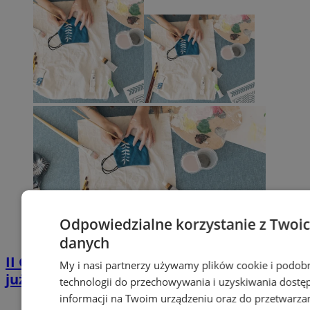
Odpowiedzialne korzystanie z Twoi
danych
II Giełda Inspiracji w Wodzisławiu Śląskim
My i nasi partnerzy używamy plików cookie i podob
już 29 sierpnia – bezpłatne warsztaty
technologii do przechowywania i uzyskiwania dostę
informacji na Twoim urządzeniu oraz do przetwarza