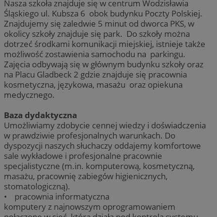
Nasza szkoła znajduje się w centrum Wodzisławia
Śląskiego ul. Kubsza 6 obok budynku Poczty Polskiej.
Znajdujemy się zaledwie 5 minut od dworca PKS, w
okolicy szkoły znajduje się park. Do szkoły można
dotrzeć środkami komunikacji miejskiej, istnieje także
możliwość zostawienia samochodu na parkingu.
Zajęcia odbywają się w głównym budynku szkoły oraz
na Placu Gladbeck 2 gdzie znajduje się pracownia
kosmetyczna, językowa, masażu oraz opiekuna
medycznego.
Baza dydaktyczna
Umożliwiamy zdobycie cennej wiedzy i doświadczenia
w prawdziwie profesjonalnych warunkach. Do
dyspozycji naszych słuchaczy oddajemy komfortowe
sale wykładowe i profesjonalne pracownie
specjalistyczne (m.in. komputerową, kosmetyczną,
masażu, pracownię zabiegów higienicznych,
stomatologiczną).
• pracownia informatyczna
komputery z najnowszym oprogramowaniem
połączone w sieć, która działa pod kontrolą systemu