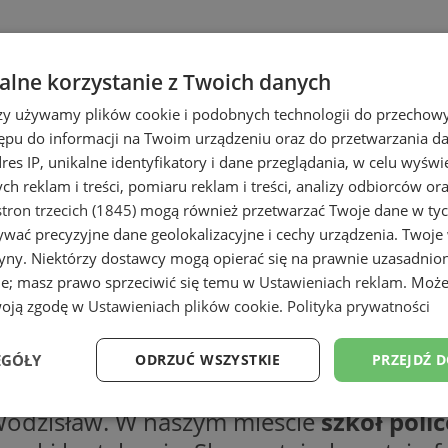
lne korzystanie z Twoich danych
rzy używamy plików cookie i podobnych technologii do przechow
ępu do informacji na Twoim urządzeniu oraz do przetwarzania 
dres IP, unikalne identyfikatory i dane przeglądania, w celu wyświ
h reklam i treści, pomiaru reklam i treści, analizy odbiorców or
tron trzecich (1845)
mogą również przetwarzać Twoje dane w tych
wać precyzyjne dane geolokalizacyjne i cechy urządzenia. Twoje
tryny. Niektórzy dostawcy mogą opierać się na prawnie uzasadnio
ie; masz prawo sprzeciwić się temu w
Ustawieniach reklam
. Może
woją zgodę w
Ustawieniach plików cookie
.
Polityka prywatności
EGÓŁY
ODRZUĆ WSZYSTKIE
PRZEJDŹ 
Wodzisław. W naszym mieście
szkół poli
Wydajność
Targetowanie
Funkcjonalność
Ni