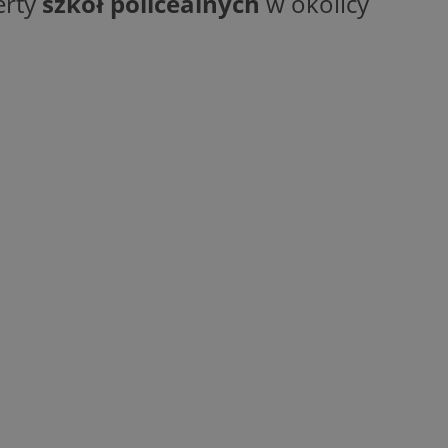
erty
szkół policealnych
w okolicy
ane
owanie użytkownika i
j.
entyfikator sesji.
entyfikator sesji.
entyfikator sesji.
erów obsługuje
ekście
lu optymalizacji
 do przechowywania
niu do usług
e, czy użytkownik
enia lub reklamy.