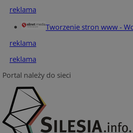
__cf_bm
reklama
Tworzenie stron www - Wo
li_gc
reklama
__Secure-ROLLOU
reklama
Portal należy do sieci
CookieScriptConse
VISITOR_PRIVACY_