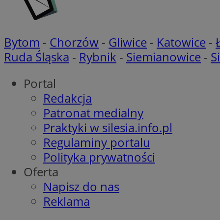
suid
Bytom
-
Chorzów
-
Gliwice
-
Katowice
-
Ruda Śląska
-
Rybnik
-
Siemianowice
-
S
Portal
Nazwa
Pro
Nazwa
Nazwa
Redakcja
Do
Nazwa
ustat_bzgfew1atv22
Patronat medialny
sa-user-id
google_push
.bi
ustat_5m903178nn
pb_rtb_ev_part
Praktyki w silesia.info.pl
ustat_cc225t1gm
Regulaminy portalu
ustat_uai24kaxgd3
_tracker
Polityka prywatności
ustat_rwjcp6gvtp7
Oferta
ustat_nq9fkmluith
__eoi
Napisz do nas
_fbp
__mguid_
Reklama
_ga
tuuid_lu