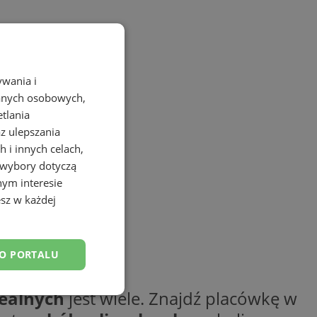
ywania i
danych osobowych,
etlania
az ulepszania
 i innych celach,
 wybory dotyczą
nym interesie
sz w każdej
DO PORTALU
cealnych
jest wiele. Znajdź placówkę w
esklasyfikowane