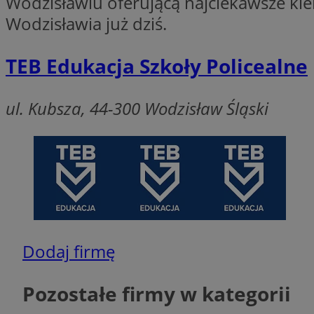
Wodzisławiu oferującą najciekawsze kier
Wodzisławia już dziś.
TEB Edukacja Szkoły Policealne
Ni
ul. Kubsza, 44-300 Wodzisław Śląski
Niezbędne pliki cook
zarządzanie kontem. 
Nazwa
QeSessID
SessID
MvSessID
INGRESSCOOKIE
Dodaj firmę
euds
Pozostałe firmy w kategorii