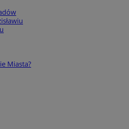
adów
isławiu
iu
ie Miasta?