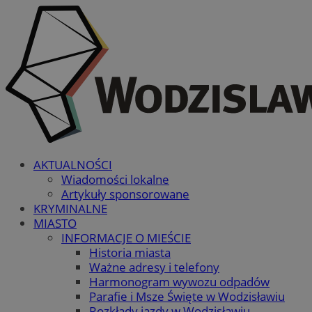
AKTUALNOŚCI
Wiadomości lokalne
Artykuły sponsorowane
KRYMINALNE
MIASTO
INFORMACJE O MIEŚCIE
Historia miasta
Ważne adresy i telefony
Harmonogram wywozu odpadów
Parafie i Msze Święte w Wodzisławiu
Rozkłady jazdy w Wodzisławiu