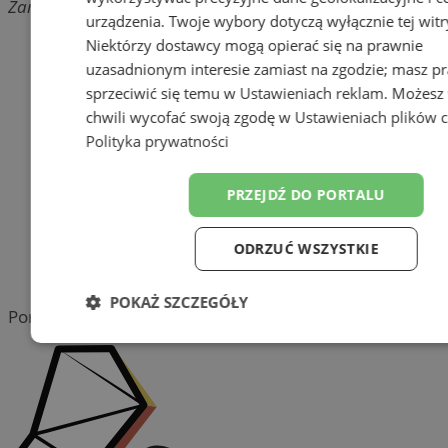
Zamkowa, 44-300 Wodzisław Śląski
urządzenia. Twoje wybory dotyczą wyłącznie tej witr
Dodaj firmę
Niektórzy dostawcy mogą opierać się na prawnie
uzasadnionym interesie zamiast na zgodzie; masz p
Pozostałe firmy w kategorii
sprzeciwić się temu w
Ustawieniach reklam
. Możesz
chwili wycofać swoją zgodę w
Ustawieniach plików 
reklama
Polityka prywatności
Tworzenie stron www -
PRZEJDŹ DO PORTALU
Wodzisław Śląski
reklama
ODRZUĆ WSZYSTKIE
reklama
POKAŻ SZCZEGÓŁY
Portal należy do sieci
Niezbędne
Wydajność
Target
Funkcjonalność
Niesklasyfiko