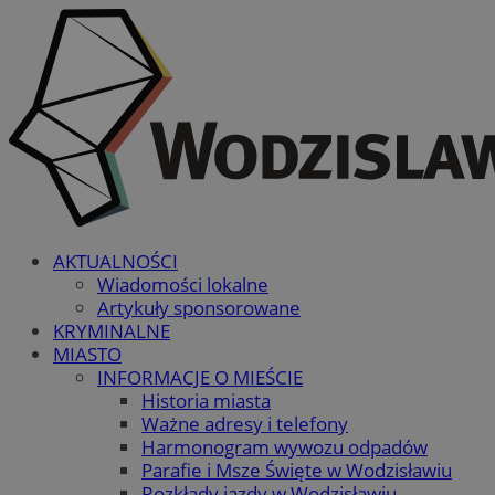
AKTUALNOŚCI
Wiadomości lokalne
Artykuły sponsorowane
KRYMINALNE
MIASTO
INFORMACJE O MIEŚCIE
Historia miasta
Ważne adresy i telefony
Harmonogram wywozu odpadów
Parafie i Msze Święte w Wodzisławiu
Rozkłady jazdy w Wodzisławiu