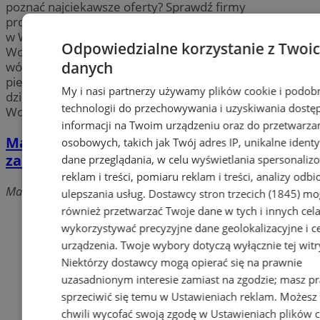
poznać najciekawsze oferty? Sprawdź firmy
proponujące najlepsze
artykuły i zabawki dla dzieci
w Wodzisławiu. Znajdź fachowe sklepy w mieście
Odpowiedzialne korzystanie z Twoi
Wodzisław oferujące
artykuły dziecięce
takie jak:
danych
wózki dziecięce, meble dziecięce, kosmetyki, zabawki,
pieluszki, materace, foteliki samochodowe, ubranka
My i nasi partnerzy używamy plików cookie i podob
dziecięce i nie tylko. Wybierz swoją firmę w
technologii do przechowywania i uzyskiwania dostę
Wodzisławiu i otrzymaj dokładnie to, czego szukasz!
informacji na Twoim urządzeniu oraz do przetwarza
Marko Sp.j. Zabawki, foteliki,
osobowych, takich jak Twój adres IP, unikalne identyf
zabezpieczenia
dane przeglądania, w celu wyświetlania spersonali
reklam i treści, pomiaru reklam i treści, analizy odb
Marklowicka, 44-300 Wodzisław Śląski
ulepszania usług.
Dostawcy stron trzecich (1845)
mo
również przetwarzać Twoje dane w tych i innych cel
Dodaj firmę
wykorzystywać precyzyjne dane geolokalizacyjne i c
urządzenia. Twoje wybory dotyczą wyłącznie tej witr
Pozostałe firmy w kategorii
Niektórzy dostawcy mogą opierać się na prawnie
uzasadnionym interesie zamiast na zgodzie; masz p
reklama
sprzeciwić się temu w
Ustawieniach reklam
. Możesz
chwili wycofać swoją zgodę w
Ustawieniach plików 
Tworzenie stron www -