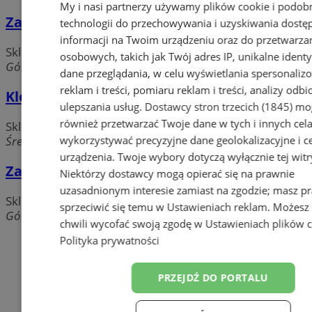
My i nasi partnerzy używamy plików cookie i podob
Zakład Odzieżowy Summer-cha
technologii do przechowywania i uzyskiwania dostę
informacji na Twoim urządzeniu oraz do przetwarza
Sklepy odzieżowe
osobowych, takich jak Twój adres IP, unikalne identyf
Górnicza, 44-300 Wodzisław Śląski
dane przeglądania, w celu wyświetlania spersonali
reklam i treści, pomiaru reklam i treści, analizy odb
Kleopatra erotic temple
ulepszania usług.
Dostawcy stron trzecich (1845)
mo
również przetwarzać Twoje dane w tych i innych cel
Sklepy odzieżowe
Średnia, 44-300 Wodzisław Śląski
wykorzystywać precyzyjne dane geolokalizacyjne i c
urządzenia. Twoje wybory dotyczą wyłącznie tej witr
Zakład Odzieżowy Summer-cha
Niektórzy dostawcy mogą opierać się na prawnie
uzasadnionym interesie zamiast na zgodzie; masz p
Sklepy odzieżowe
sprzeciwić się temu w
Ustawieniach reklam
. Możesz
Górnicza, 44-300 Wodzisław Śląski
chwili wycofać swoją zgodę w
Ustawieniach plików 
Polityka prywatności
Dodaj firmę
Pozostałe firmy w kategorii
PRZEJDŹ DO PORTALU
reklama