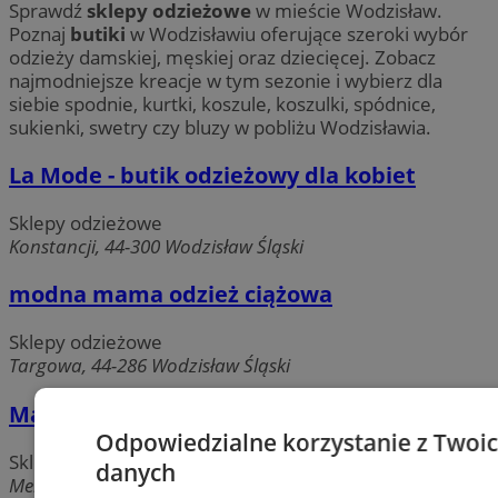
Sprawdź
sklepy odzieżowe
w mieście Wodzisław.
Poznaj
butiki
w Wodzisławiu oferujące szeroki wybór
odzieży damskiej, męskiej oraz dziecięcej. Zobacz
najmodniejsze kreacje w tym sezonie i wybierz dla
siebie spodnie, kurtki, koszule, koszulki, spódnice,
sukienki, swetry czy bluzy w pobliżu Wodzisławia.
La Mode - butik odzieżowy dla kobiet
Sklepy odzieżowe
Konstancji, 44-300 Wodzisław Śląski
modna mama odzież ciążowa
Sklepy odzieżowe
Targowa, 44-286 Wodzisław Śląski
Marlene. Salon mody damskiej
Odpowiedzialne korzystanie z Twoi
Sklepy odzieżowe
danych
Mendego, 44-300 Wodzisław Śląski