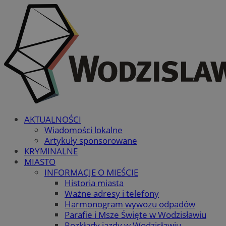
AKTUALNOŚCI
Wiadomości lokalne
Artykuły sponsorowane
KRYMINALNE
MIASTO
INFORMACJE O MIEŚCIE
Historia miasta
Ważne adresy i telefony
Harmonogram wywozu odpadów
Parafie i Msze Święte w Wodzisławiu
Rozkłady jazdy w Wodzisławiu