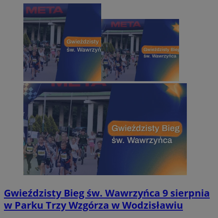
Gwieździsty Bieg św. Wawrzyńca 9 sierpnia
w Parku Trzy Wzgórza w Wodzisławiu