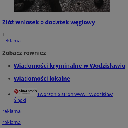
przechow
QeSessID
wodzislaw.com.pl
1 ro
Złóż wniosek o dodatek węglowy
SessID
wodzislaw.com.pl
1 ro
1
reklama
MvSessID
wodzislaw.com.pl
1 ro
Zobacz również
INGRESSCOOKIE
Sesj
NGINX Inc.
bh.contextweb.com
Wiadomości kryminalne w Wodzisławiu
Wiadomości lokalne
Tworzenie stron www - Wodzisław
Śląski
euds
.rfihub.com
Sesj
reklama
Google Privacy Policy
reklama