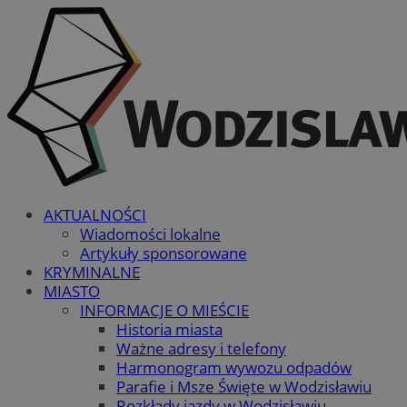
AKTUALNOŚCI
Wiadomości lokalne
Artykuły sponsorowane
KRYMINALNE
MIASTO
INFORMACJE O MIEŚCIE
Historia miasta
Ważne adresy i telefony
Harmonogram wywozu odpadów
Parafie i Msze Święte w Wodzisławiu
Rozkłady jazdy w Wodzisławiu