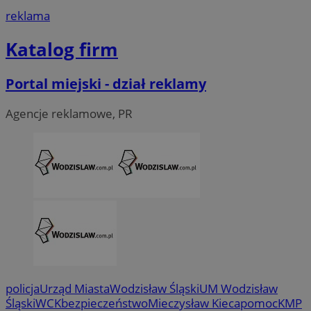
reklama
Katalog firm
Portal miejski - dział reklamy
Agencje reklamowe, PR
CookieScriptConsent
4 tygodnie
CookieScript
wodzislaw.com.pl
policja
Urząd Miasta
Wodzisław Śląski
UM Wodzisław
Śląski
WCK
bezpieczeństwo
Mieczysław Kieca
pomoc
KMP