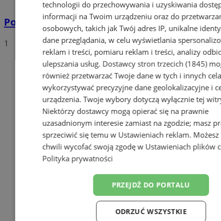
technologii do przechowywania i uzyskiwania dostę
informacji na Twoim urządzeniu oraz do przetwarza
Policyjna eskorta na porodówkę
osobowych, takich jak Twój adres IP, unikalne identyf
dane przeglądania, w celu wyświetlania spersonali
1
reklam i treści, pomiaru reklam i treści, analizy odb
ulepszania usług.
Dostawcy stron trzecich (1845)
mo
również przetwarzać Twoje dane w tych i innych cel
wykorzystywać precyzyjne dane geolokalizacyjne i c
urządzenia. Twoje wybory dotyczą wyłącznie tej witr
Niektórzy dostawcy mogą opierać się na prawnie
uzasadnionym interesie zamiast na zgodzie; masz p
sprzeciwić się temu w
Ustawieniach reklam
. Możesz
chwili wycofać swoją zgodę w
Ustawieniach plików 
Polityka prywatności
PRZEJDŹ DO PORTALU
ODRZUĆ WSZYSTKIE