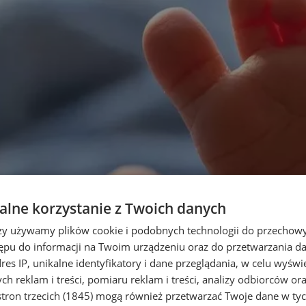
lne korzystanie z Twoich danych
rzy używamy plików cookie i podobnych technologii do przechow
ępu do informacji na Twoim urządzeniu oraz do przetwarzania 
dres IP, unikalne identyfikatory i dane przeglądania, w celu wyświ
h reklam i treści, pomiaru reklam i treści, analizy odbiorców or
tron trzecich (1845)
mogą również przetwarzać Twoje dane w tych