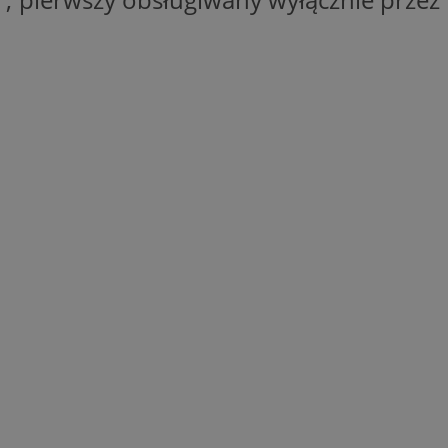
entyfikator sesji.
entyfikator sesji.
entyfikator sesji.
erów obsługuje
ekście
lu optymalizacji
 do przechowywania
niu do usług
e, czy użytkownik
enia lub reklamy.
niania ludzi i
trony internetowej,
e ważnych raportów
ryny internetowej.
y gościa na
nych celów
ądzania
ych funkcji oraz
a dostępu
alnych wersji
gle. Jest
znacza, że może być