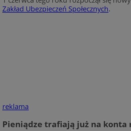
QeSessID
Zakład Ubezpieczeń Społecznych
.
SessID
MvSessID
INGRESSCOOKIE
euds
__cf_bm
li_gc
reklama
__Secure-ROLLOU
Pieniądze trafiają już na konta