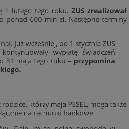
ctwem bezpiecznych
 tym samym
ę 1 lutego tego roku.
ZUS zrealizował
nych danych.
ło ponad 600 mln zł. Następne terminy
rzez usługę Cookie-
preferencji
 na pliki cookie.
ookie Cookie-
ak już wcześniej, od 1 stycznia ZUS
nformacje o zgodzie
ncjach dotyczących
kontynuowały wypłatę świadczeń
ia z witryny.
olityki prywatności
 do 31 maja tego roku –
przypomina
ich przestrzeganie
temu użytkownik nie
kiego.
woich preferencji,
 z regulacjami
 identyfikatora
 rodzice, którzy mają PESEL, mogą także
yłącznie na rachunki bankowe.
unów. Daje im to pełną swobodę w
 i przechowywania
ia interakcji