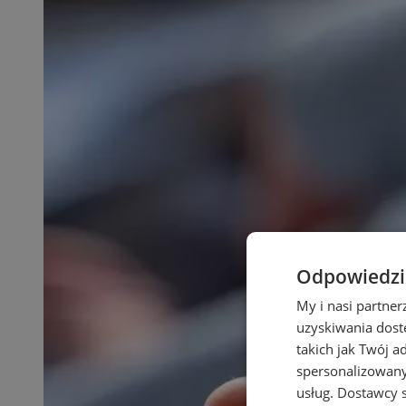
Odpowiedzia
My i nasi partne
uzyskiwania dost
takich jak Twój a
spersonalizowanyc
usług.
Dostawcy s