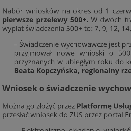
Nabór wniosków na okres od 1 czerwca
pierwsze przelewy 500+
. W dwóch tr
CookieScriptConse
wypłat świadczenia 500+ to: 7, 9, 12, 14,
– Świadczenie wychowawcze jest prz
VISITOR_PRIVACY_
przyjmował nowe wnioski o 500
przyznanych w ubiegłym roku do koń
Beata Kopczyńska, regionalny rz
Wniosek o świadczenie wychowa
suid
Można go złożyć przez
Platformę Usłu
przesłać wniosek do ZUS przez portal E
Nazwa
Pro
Nazwa
Nazwa
Do
Nazwa
ustat_bzgfew1atv22
– Elektroniczne składanie wnios
sa-user-id
google_push
.bi