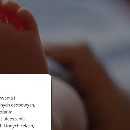
ywania i
danych osobowych,
etlania
az ulepszania
 i innych celach,