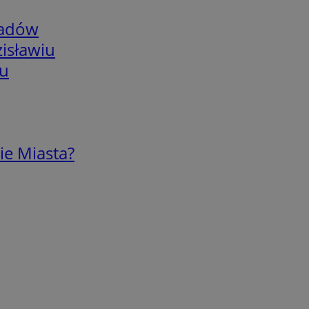
adów
isławiu
iu
ie Miasta?