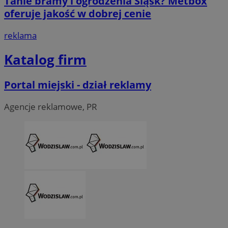
Tanie bramy i ogrodzenia Śląsk? Metbox
oferuje jakość w dobrej cenie
reklama
Katalog firm
Portal miejski - dział reklamy
Agencje reklamowe, PR
CookieScriptConsent
4 tygodni
CookieScript
wodzislaw.com.pl