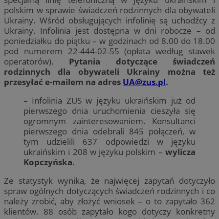
polskim w sprawie świadczeń rodzinnych dla obywateli
Ukrainy. Wśród obsługujących infolinię są uchodźcy z
Ukrainy. Infolinia jest dostępna w dni robocze – od
poniedziałku do piątku – w godzinach od 8.00 do 18.00
pod numerem 22-444-02-55 (opłata według stawek
operatorów).
Pytania dotyczące świadczeń
rodzinnych dla obywateli Ukrainy można też
przesyłać e-mailem na adres
UA@zus.pl
.
– Infolinia ZUS w języku ukraińskim już od
pierwszego dnia uruchomienia cieszyła się
ogromnym zainteresowaniem. Konsultanci
pierwszego dnia odebrali 845 połączeń, w
tym udzielili 637 odpowiedzi w języku
ukraińskim i 208 w języku polskim –
wylicza
Kopczyńska.
Ze statystyk wynika, że najwięcej zapytań dotyczyło
spraw ogólnych dotyczących świadczeń rodzinnych i co
należy zrobić, aby złożyć wniosek – o to zapytało 362
klientów. 88 osób zapytało kogo dotyczy konkretny