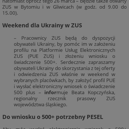
natomiast oprócz tego 26 marca – będzie także otwarty
ZUS w Bytomiu i w Gliwicach (w godz. od 9.00 do
15.00).
Weekend dla Ukrainy w ZUS
– Pracownicy ZUS będą do dyspozycji
obywateli Ukrainy, by pomóc im w założeniu
profilu na Platformie Usług Elektronicznych
ZUS (PUE ZUS) i złożeniu wniosku o
świadczenie 500+. Serdecznie zapraszamy
obywateli Ukrainy do skorzystania z tej oferty
i odwiedzenia ZUS właśnie w weekend w
wybranych placówkach, by założyć profil PUE
i wysłać elektroniczny wniosek o świadczenie
500 plus –
infor
muje Beata Kopczyńska,
regionalny rzecznik prasowy ZUS
województwa śląskiego.
Do wniosku o 500+ potrzebny PESEL