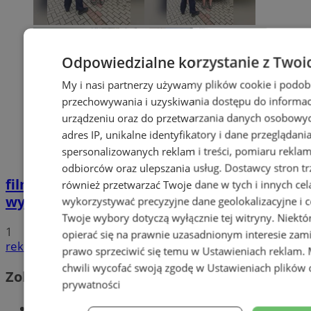
Odpowiedzialne korzystanie z Twoi
My i nasi partnerzy używamy plików cookie i podob
przechowywania i uzyskiwania dostępu do informac
urządzeniu oraz do przetwarzania danych osobowych
adres IP, unikalne identyfikatory i dane przeglądani
spersonalizowanych reklam i treści, pomiaru reklam i
odbiorców oraz ulepszania usług.
Dostawcy stron tr
film
Potrącił seniorkę i uciekł z miejsca
również przetwarzać Twoje dane w tych i innych cel
wypadku. 20-latek trafił do aresztu
wykorzystywać precyzyjne dane geolokalizacyjne i c
Twoje wybory dotyczą wyłącznie tej witryny. Niekt
1
opierać się na prawnie uzasadnionym interesie zami
reklama
prawo sprzeciwić się temu w
Ustawieniach reklam
.
chwili wycofać swoją zgodę w
Ustawieniach plików 
Zobacz również
prywatności
Wiadomości kryminalne w Wodzisławiu