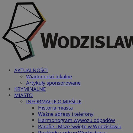
AKTUALNOŚCI
Wiadomości lokalne
Artykuły sponsorowane
KRYMINALNE
MIASTO
INFORMACJE O MIEŚCIE
Historia miasta
Ważne adresy i telefony
Harmonogram wywozu odpadów
Parafie i Msze Święte w Wodzisławiu
Rozkłady jazdy w Wodzisławiu