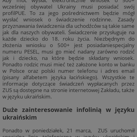
Aby móc wysłać elektronicznie wniosek o 500+
wcześniej obywatel Ukrainy musi posiadać swój
profilPUE. To za jego pośrednictwem będzie mógł
wysłać wniosek o świadczenie rodzinne. Zasady
przyznawania świadczenia dla uchodźców są takie same
jak dla naszych obywateli. Świadczenie przysługuje na
każde dziecko do 18. roku życia. Niezbędnym do
złożenia wniosku o 500+ jest posiadaniespecjalny
numeru PESEL, musi go mieć nadany zarówno rodzić
jak i dziecko, na które będzie składany wniosek.
Ponadto rodzic musi mieć też założone konto w banku
w Polsce oraz polski numer telefonu i adres email
(pisany alfabetem języka łacińskiego). Wszystkie te
informacje dotyczące świadczeń wypłacanych przez
ZUS są dostępne na stronie internetowej Zakładu, także
w języku ukraińskim.
Duże zainteresowanie infolinią w języku
ukraińskim
Ponadto w poniedziałek, 21 marca, ZUS uruchomił
specjalną linię telefoniczną w języku ukraińskim i