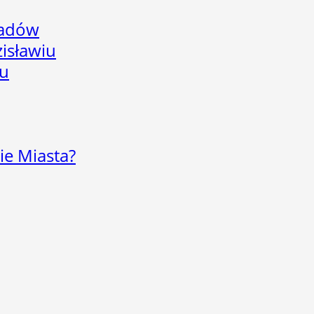
adów
isławiu
iu
ie Miasta?