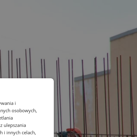
ywania i
danych osobowych,
etlania
az ulepszania
 i innych celach,