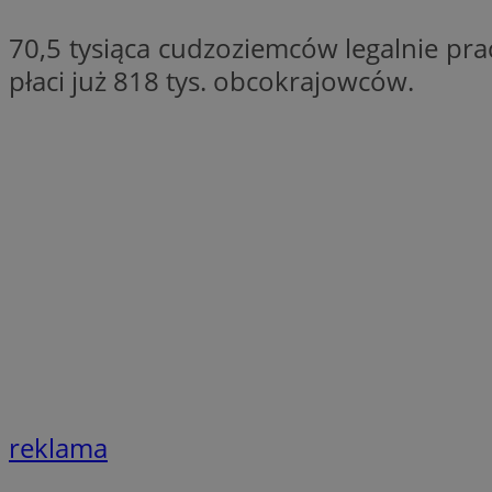
QeSessID
70,5 tysiąca cudzoziemców legalnie pra
SessID
płaci już 818 tys. obcokrajowców.
MvSessID
INGRESSCOOKIE
euds
__cf_bm
li_gc
__Secure-ROLLOU
reklama