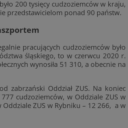
było 200 tysięcy cudzoziemców w kraju,
ctwem bezpiecznych
 tym samym
enie przedstawicielom ponad 90 państw.
nych danych.
rzez usługę Cookie-
preferencji
paszportem
 na pliki cookie.
ookie Cookie-
nformacje o zgodzie
legalnie pracujących cudzoziemców było
ncjach dotyczących
ia z witryny.
wództwa śląskiego, to w czerwcu 2020 r.
olityki prywatności
ich przestrzeganie
ecznych wynosiła 51 310, a obecnie na
temu użytkownik nie
woich preferencji,
 z regulacjami
 identyfikatora
od zabrzański Oddział ZUS. Na koniec
10 777 cudzoziemców, w Oddziale ZUS w
 Oddziale ZUS w Rybniku – 12 266, a w
 i przechowywania
ia interakcji