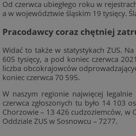
Od czerwca ubiegłego roku w rejestrac
a w województwie śląskim 19 tysięcy. Ś
CookieScriptConse
Pracodawcy coraz chętniej zat
VISITOR_PRIVACY_
Widać to także w statystykach ZUS. Na
605 tysięcy, a pod koniec czerwca 2021
liczba obcokrajowców odprowadzającyc
koniec czerwca 70 595.
suid
W naszym regionie najwięcej legalni
czerwca zgłoszonych tu było 14 103 o
Chorzowie – 13 426 cudzoziemców, w O
Oddziale ZUS w Sosnowcu – 7277.
Nazwa
Pro
Nazwa
Nazwa
Do
Nazwa
ustat_bzgfew1atv22
sa-user-id
google_push
.bi