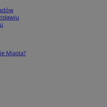
adów
isławiu
iu
ie Miasta?