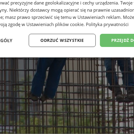
wać precyzyjne dane geolokalizacyjne i cechy urządzenia. Twoje
tryny. Niektórzy dostawcy mogą opierać się na prawnie uzasadnio
ie; masz prawo sprzeciwić się temu w
Ustawieniach reklam
. Może
woją zgodę w
Ustawieniach plików cookie
.
Polityka prywatności
EGÓŁY
ODRZUĆ WSZYSTKIE
PRZEJDŹ 
Wydajność
Targetowanie
Funkcjonalność
Ni
ezbędne
Wydajność
Targetowanie
Funkcjonalność
Niesklasyfikow
ie umożliwiają korzystanie z podstawowych funkcji strony internetowej, takich jak log
Bez niezbędnych plików cookie nie można prawidłowo korzystać ze strony internetowe
Okres
Provider
/
Domena
Opis
przechowywania