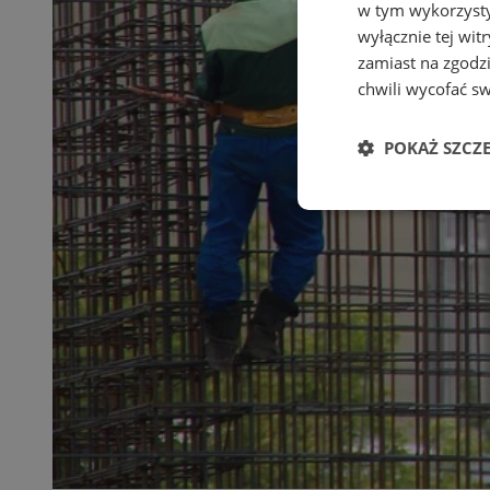
w tym wykorzysty
wyłącznie tej wi
zamiast na zgodz
chwili wycofać s
POKAŻ SZCZ
Niezbędne
Ni
Niezbędne pliki cook
zarządzanie kontem. 
Nazwa