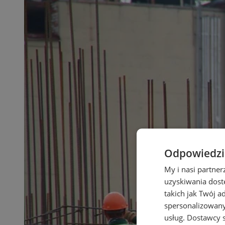
Odpowiedzia
My i nasi partne
uzyskiwania dost
takich jak Twój a
spersonalizowanyc
usług.
Dostawcy s