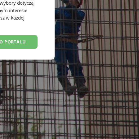
 wybory dotyczą
nym interesie
sz w każdej
DO PORTALU
esklasyfikowane
ane
owanie użytkownika i
j.