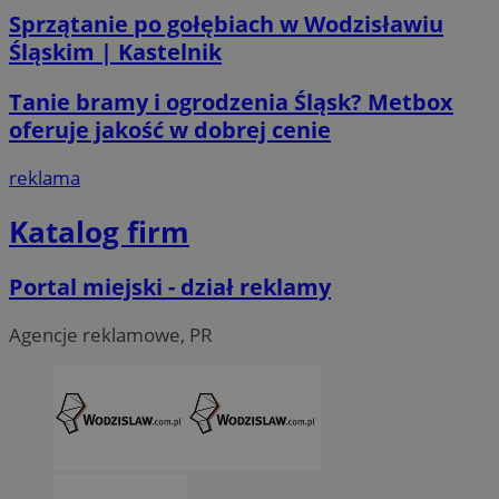
Sprzątanie po gołębiach w Wodzisławiu
Śląskim | Kastelnik
__Secure-ROLLOUT_TOKEN
.youtube.com
5 miesi
tygod
Tanie bramy i ogrodzenia Śląsk? Metbox
oferuje jakość w dobrej cenie
reklama
Katalog firm
Portal miejski - dział reklamy
Agencje reklamowe, PR