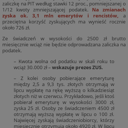
zaliczkę na PIT według stawki 12 proc., pomniejszanej o
1/12 kwoty zmniejszającej podatek.
Na zmianach
zyska ok. 3,1 mln emerytów i rencistów,
a
przeciętna korzyść zyskujących ma wynieść rocznie
około 726 zł.
Ze świadczeń w wysokości do 2500 zł brutto
miesięcznie wciąż nie będzie odprowadzana zaliczka na
podatek.
– Kwota wolna od podatku w skali roku to
wciąż 30.000 zł –
wskazuje prezes ZUS.
– Z kolei osoby pobierające emeryturę
między 2,5 a 9,3 tys. złotych otrzymają w
lipcu wypłatę na rękę wyższą o kilkadziesiąt
złotych niż w czerwcu. Przykładowo, jeśli ktoś
pobierał emeryturę w wysokości 3000 zł,
zyska 25 zł. Osoby ze świadczeniem 4500 zł
otrzymają wyższą wypłatę w lipcu o 100 zł.
Najwięcej zyskają świadczeniobiorcy, którzy
miesięcznie otrzymują około 4920 zł. W lipcu