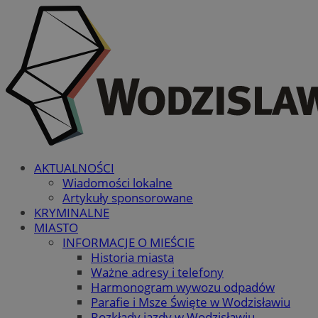
AKTUALNOŚCI
Wiadomości lokalne
Artykuły sponsorowane
KRYMINALNE
MIASTO
INFORMACJE O MIEŚCIE
Historia miasta
Ważne adresy i telefony
Harmonogram wywozu odpadów
Parafie i Msze Święte w Wodzisławiu
Rozkłady jazdy w Wodzisławiu