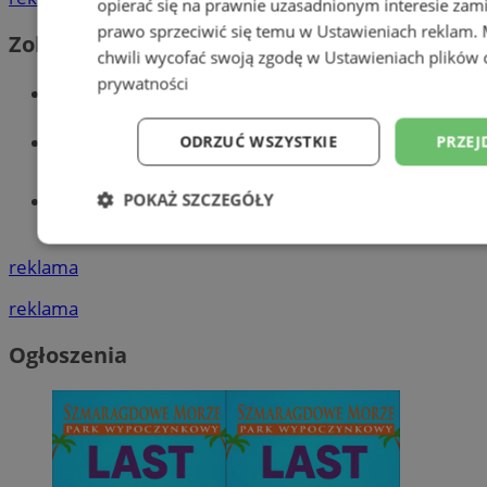
opierać się na prawnie uzasadnionym interesie zami
prawo sprzeciwić się temu w
Ustawieniach reklam
.
Zobacz również
chwili wycofać swoją zgodę w
Ustawieniach plików 
prywatności
Wiadomości kryminalne w Wodzisławiu
Wiadomości lokalne
ODRZUĆ WSZYSTKIE
PRZEJ
POKAŻ SZCZEGÓŁY
Tworzenie stron www - Wodzisław
Śląski
Niezbędne
Wydajność
Targetowani
reklama
reklama
Niesklasyfikowane
Ogłoszenia
Niezbędne
Wydajność
Targetowanie
Funkcjonalno