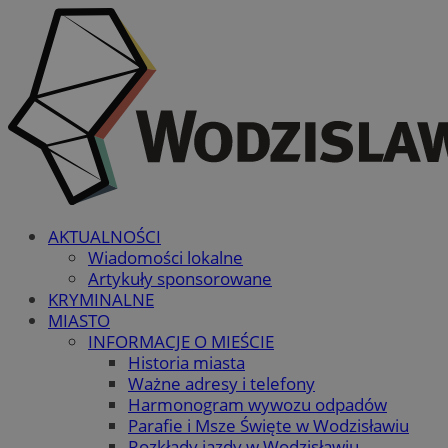
AKTUALNOŚCI
Wiadomości lokalne
Artykuły sponsorowane
KRYMINALNE
MIASTO
INFORMACJE O MIEŚCIE
Historia miasta
Ważne adresy i telefony
Harmonogram wywozu odpadów
Parafie i Msze Święte w Wodzisławiu
Rozkłady jazdy w Wodzisławiu