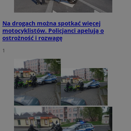
Na drogach można spotkać więcej
motocyklistów. Policjanci apelują o
ostrożność i rozwagę
1