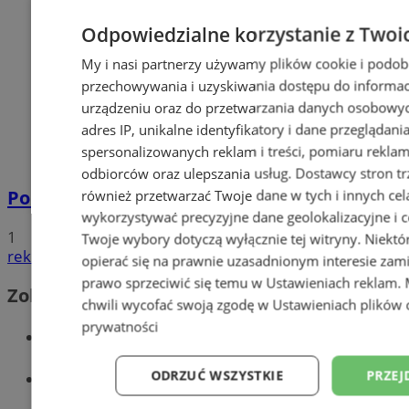
Odpowiedzialne korzystanie z Twoi
My i nasi partnerzy używamy plików cookie i podob
przechowywania i uzyskiwania dostępu do informac
urządzeniu oraz do przetwarzania danych osobowych
adres IP, unikalne identyfikatory i dane przeglądani
spersonalizowanych reklam i treści, pomiaru reklam i
odbiorców oraz ulepszania usług.
Dostawcy stron tr
również przetwarzać Twoje dane w tych i innych cel
Policyjna eskorta na porodówkę
wykorzystywać precyzyjne dane geolokalizacyjne i c
1
Twoje wybory dotyczą wyłącznie tej witryny. Niekt
reklama
opierać się na prawnie uzasadnionym interesie zami
prawo sprzeciwić się temu w
Ustawieniach reklam
.
Zobacz również
chwili wycofać swoją zgodę w
Ustawieniach plików 
prywatności
Wiadomości kryminalne w Wodzisławiu
Wiadomości lokalne
ODRZUĆ WSZYSTKIE
PRZEJ