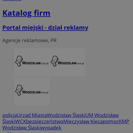
Katalog firm
Portal miejski - dział reklamy
Agencje reklamowe, PR
CookieScriptConsent
4 tygodni
CookieScript
wodzislaw.com.pl
policja
Urząd Miasta
Wodzisław Śląski
UM Wodzisław
Śląski
WCK
bezpieczeństwo
Mieczysław Kieca
pomoc
KMP
Wodzisław Śląski
wypadek