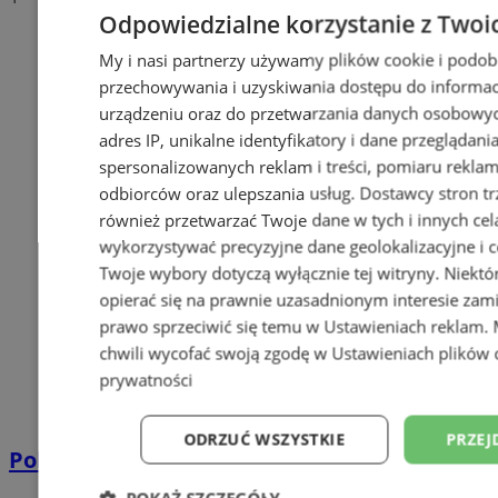
Odpowiedzialne korzystanie z Twoi
My i nasi partnerzy używamy plików cookie i podob
przechowywania i uzyskiwania dostępu do informac
urządzeniu oraz do przetwarzania danych osobowych
adres IP, unikalne identyfikatory i dane przeglądani
spersonalizowanych reklam i treści, pomiaru reklam i
odbiorców oraz ulepszania usług.
Dostawcy stron tr
również przetwarzać Twoje dane w tych i innych cel
wykorzystywać precyzyjne dane geolokalizacyjne i c
Twoje wybory dotyczą wyłącznie tej witryny. Niekt
opierać się na prawnie uzasadnionym interesie zami
prawo sprzeciwić się temu w
Ustawieniach reklam
.
chwili wycofać swoją zgodę w
Ustawieniach plików 
prywatności
ODRZUĆ WSZYSTKIE
PRZEJ
Policyjna eskorta na porodówkę