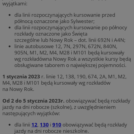
wyjątkami:
dla linii rozpoczynających kursowanie przed
północą oznaczone jako Sylwester;
dla linii rozpoczynających kursowanie po północy
rozkłady oznaczone jako Święta
szczególne lub Nowy Rok – dot. linii 692N i A4N;
linie autobusowe 12, 7N, 297N, 672N, 840N,
905N, M1, M2, M4, M28 i M101 będą kursowały
wg rozkładówna Nowy Rok a wszystkie kursy będą
obsługiwane taborem o największej pojemności.
1 stycznia 2023
r. linie 12, 138, 190, 674, 2A, M1, M2,
M4, M28 i M101 będą kursowały wg rozkładów
na Nowy Rok.
Od 2 do 5 stycznia 2023r.
obowiązywać będą rozkłady
jazdy na dni robocze (szkolne), z uwzględnieniem
następujących wyjątków:
dla linii
12
,
130
i
910
obowiązywać będą rozkłady
jazdy na dni robocze nieszkolne.