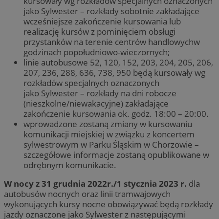
kursowały wg rozkładów specjalnych oznaczonych
jako Sylwester – rozkłady sobotnie zakładające
wcześniejsze zakończenie kursowania lub
realizację kursów z pominięciem obsługi
przystanków na terenie centrów handlowychw
godzinach popołudniowo-wieczornych;
linie autobusowe 52, 120, 152, 203, 204, 205, 206,
207, 236, 288, 636, 738, 950 będą kursowały wg
rozkładów specjalnych oznaczonych
jako Sylwester – rozkłady na dni robocze
(nieszkolne/niewakacyjne) zakładające
zakończenie kursowania ok. godz. 18:00 – 20:00.
wprowadzone zostaną zmiany w kursowaniu
komunikacji miejskiej w związku z koncertem
sylwestrowym w Parku Śląskim w Chorzowie –
szczegółowe informacje zostaną opublikowane w
odrębnym komunikacie.
W nocy z 31 grudnia 2022r./1 stycznia 2023 r.
dla
autobusów nocnych oraz linii tramwajowych
wykonujących kursy nocne obowiązywać będą rozkłady
jazdy oznaczone jako Sylwester z następującymi