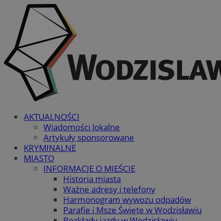
AKTUALNOŚCI
Wiadomości lokalne
Artykuły sponsorowane
KRYMINALNE
MIASTO
INFORMACJE O MIEŚCIE
Historia miasta
Ważne adresy i telefony
Harmonogram wywozu odpadów
Parafie i Msze Święte w Wodzisławiu
Rozkłady jazdy w Wodzisławiu