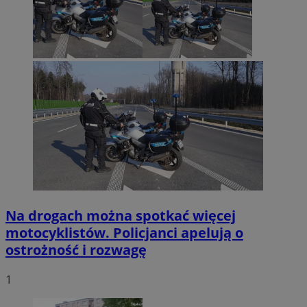
Na drogach można spotkać więcej
motocyklistów. Policjanci apelują o
ostrożność i rozwagę
1