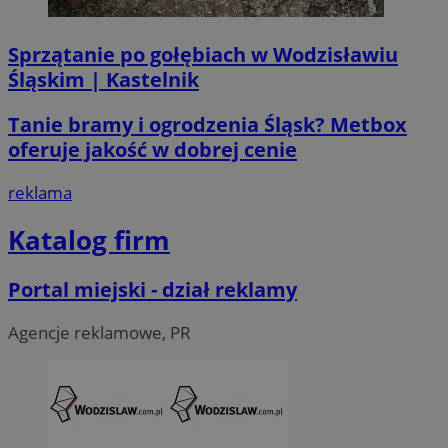
Sprzątanie po gołębiach w Wodzisławiu
Śląskim | Kastelnik
Tanie bramy i ogrodzenia Śląsk? Metbox
oferuje jakość w dobrej cenie
reklama
Katalog firm
CookieScriptConsent
4 tygodni
CookieScript
Portal miejski - dział reklamy
wodzislaw.com.pl
Agencje reklamowe, PR