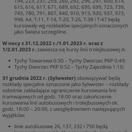
194, 223, 231, 259, 260, 292, 296, 297, 600, 614,
615, 616, 617, 671, 689, 692, 695, 699, 723, 739,
743, 780, 791, 807, 840, 910, 913, 930, 937, 973,
998, A4, T-11, T-14, T-20, T-26, T-38 i T-47 będą
kursowały wg rozkładów specjalnych oznaczonych
jako Święta szczególne.
W nocy z 31.12.2022 r./1.01.2023 r. oraz z
1/2.01.2023 r.
zawiesza się kursy linii trolejbusowej A:
Tychy Towarowa 0:30 – Tychy Dworzec PKP 0:49;
Tychy Dworzec PKP 0:52 – Tychy Zajezdnia 1:10;
31 grudnia 2022 r. (Sylwester)
obowiązywać będą
rozkłady specjalne oznaczone jako Sylwester – rozkłady
sobotnie zakładające ograniczenie kursowania linii
tramwajowych od godz. 18:00 oraz zakończenie
kursowania linii autobusowych i trolejbusowych ok.
godz. 18:00 – 20:00, z uwzględnieniem następujących
wyjątków:
linie autobusowe 26, 137, 232 i 750 będą