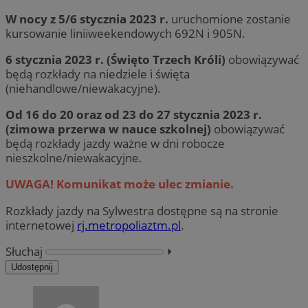
W nocy z 5/6 stycznia 2023 r.
uruchomione zostanie
kursowanie liniiweekendowych 692N i 905N.
6 stycznia 2023 r. (Święto Trzech Króli)
obowiązywać
będą rozkłady na niedziele i święta
(niehandlowe/niewakacyjne).
Od 16 do 20 oraz od 23 do 27 stycznia 2023 r.
(zimowa przerwa w nauce szkolnej)
obowiązywać
będą rozkłady jazdy ważne w dni robocze
nieszkolne/niewakacyjne.
UWAGA! Komunikat może ulec zmianie.
Rozkłady jazdy na Sylwestra dostępne są na stronie
internetowej
rj.metropoliaztm.pl
.
Słuchaj
⏵︎
Udostępnij