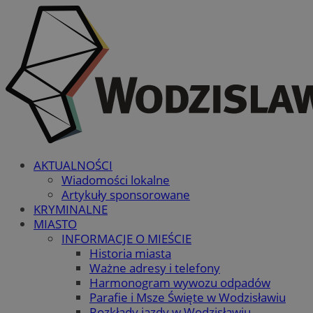
AKTUALNOŚCI
Wiadomości lokalne
Artykuły sponsorowane
KRYMINALNE
MIASTO
INFORMACJE O MIEŚCIE
Historia miasta
Ważne adresy i telefony
Harmonogram wywozu odpadów
Parafie i Msze Święte w Wodzisławiu
Rozkłady jazdy w Wodzisławiu