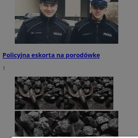
Policyjna eskorta na porodówkę
1