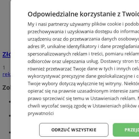
Odpowiedzialne korzystanie z Twoi
My i nasi partnerzy używamy plików cookie i podob
przechowywania i uzyskiwania dostępu do informac
urządzeniu oraz do przetwarzania danych osobowych
adres IP, unikalne identyfikatory i dane przeglądani
Złóż wniosek o dodatek węglowy
spersonalizowanych reklam i treści, pomiaru reklam i
odbiorców oraz ulepszania usług.
Dostawcy stron tr
1
również przetwarzać Twoje dane w tych i innych cel
reklama
wykorzystywać precyzyjne dane geolokalizacyjne i c
Twoje wybory dotyczą wyłącznie tej witryny. Niekt
Zobacz również
opierać się na prawnie uzasadnionym interesie zami
prawo sprzeciwić się temu w
Ustawieniach reklam
.
Wiadomości kryminalne w Wodzisławiu
chwili wycofać swoją zgodę w
Ustawieniach plików 
prywatności
Wiadomości lokalne
ODRZUĆ WSZYSTKIE
PRZEJ
Tworzenie stron www - Wodzisław
Śląski