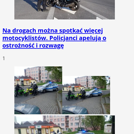
Na drogach można spotkać więcej
motocyklistów. Policjanci apelują o
ostrożność i rozwagę
1