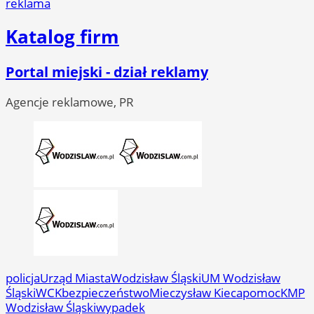
reklama
Katalog firm
Portal miejski - dział reklamy
Agencje reklamowe, PR
policja
Urząd Miasta
Wodzisław Śląski
UM Wodzisław
Śląski
WCK
bezpieczeństwo
Mieczysław Kieca
pomoc
KMP
Wodzisław Śląski
wypadek