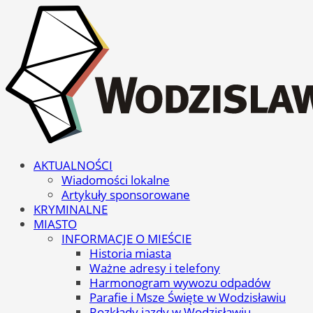
AKTUALNOŚCI
Wiadomości lokalne
Artykuły sponsorowane
KRYMINALNE
MIASTO
INFORMACJE O MIEŚCIE
Historia miasta
Ważne adresy i telefony
Harmonogram wywozu odpadów
Parafie i Msze Święte w Wodzisławiu
Rozkłady jazdy w Wodzisławiu