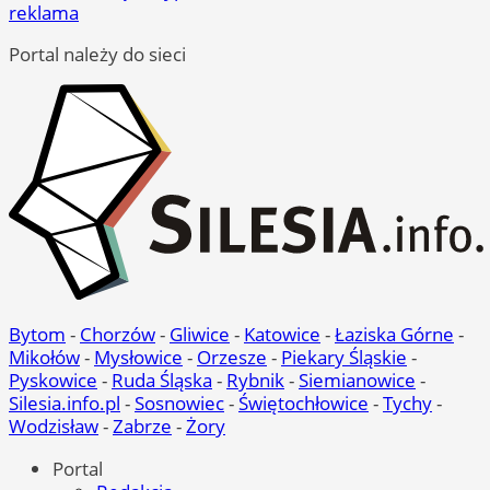
reklama
Portal należy do sieci
Bytom
-
Chorzów
-
Gliwice
-
Katowice
-
Łaziska Górne
-
Mikołów
-
Mysłowice
-
Orzesze
-
Piekary Śląskie
-
Pyskowice
-
Ruda Śląska
-
Rybnik
-
Siemianowice
-
Silesia.info.pl
-
Sosnowiec
-
Świętochłowice
-
Tychy
-
Wodzisław
-
Zabrze
-
Żory
Portal