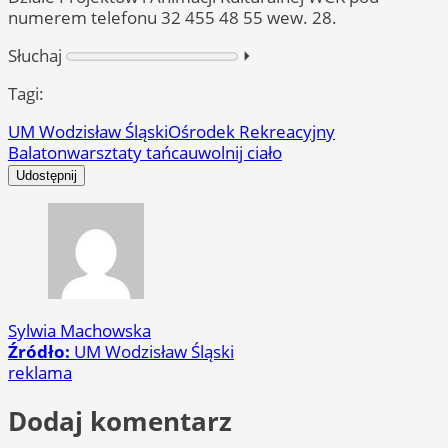
numerem telefonu 32 455 48 55 wew. 28.
Słuchaj
⏵︎
Tagi:
UM Wodzisław Śląski
Ośrodek Rekreacyjny
Balaton
warsztaty tańca
uwolnij ciało
Udostępnij
Sylwia Machowska
Źródło:
UM Wodzisław Śląski
reklama
Dodaj komentarz