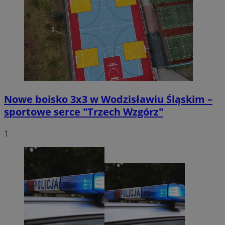
Nowe boisko 3x3 w Wodzisławiu Śląskim –
sportowe serce "Trzech Wzgórz"
1