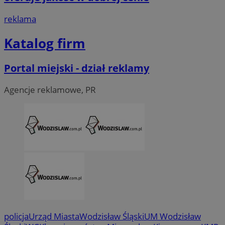
reklama
Katalog firm
Portal miejski - dział reklamy
Agencje reklamowe, PR
CookieScriptConsent
4 tygodni
CookieScript
wodzislaw.com.pl
policja
Urząd Miasta
Wodzisław Śląski
UM Wodzisław