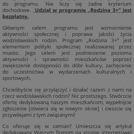
do programu. Nie liczy się żadne kryterium
dochodowe.
Udział w programie „Rodzina 3+” jest
bezpłatny.
Głównym celem programu jest wzmocnienie
aktywności społecznej i poprawa jakości życia
wodzisławskich rodzin. Program „Rodzina 3+” jest
elementem polityki społecznej realizowanej przez
miasto. Jego celem jest podniesienie poziomu
aktywności i sprawności mieszkańców poprzez
zwiększenie dostępności do dóbr kultury, zachęcenie
do uczestnictwa w wydarzeniach kulturalnych i
sportowych.
Chcielibyście się przyłączyć i działać razem z nami na
rzecz wodzisławskich rodzin? Nic prostszego. Stwórzcie
ofertę dedykowaną naszym mieszkańcom, wypełnijcie
zgłoszenie [otwiera się w nowym oknie] i cieszcie się
przywilejami z tym związanymi!
Co oferuje się w zamian? Umieszcza się artykuł
dedykowany Waszym firmom na stronie internetowej