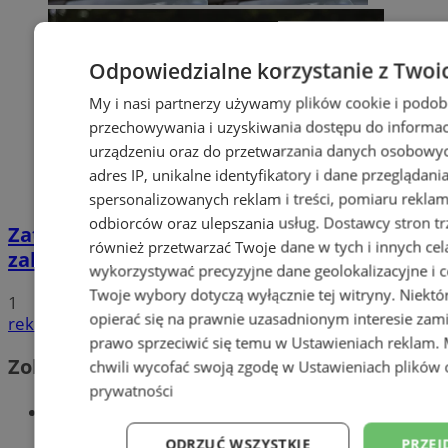
Odpowiedzialne korzystanie z Twoi
My i nasi partnerzy używamy plików cookie i podob
przechowywania i uzyskiwania dostępu do informac
urządzeniu oraz do przetwarzania danych osobowych
adres IP, unikalne identyfikatory i dane przeglądani
spersonalizowanych reklam i treści, pomiaru reklam i
odbiorców oraz ulepszania usług.
Dostawcy stron tr
Zatrzymany za złamanie podwójnego
również przetwarzać Twoje dane w tych i innych cel
zakazu prowadzenia pojazdów!
wykorzystywać precyzyjne dane geolokalizacyjne i c
Twoje wybory dotyczą wyłącznie tej witryny. Niekt
1
opierać się na prawnie uzasadnionym interesie zami
reklama
prawo sprzeciwić się temu w
Ustawieniach reklam
.
Zobacz również
chwili wycofać swoją zgodę w
Ustawieniach plików 
prywatności
Wiadomości kryminalne w Wodzisławiu
ODRZUĆ WSZYSTKIE
PRZEJ