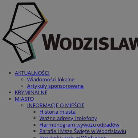
AKTUALNOŚCI
Wiadomości lokalne
Artykuły sponsorowane
KRYMINALNE
MIASTO
INFORMACJE O MIEŚCIE
Historia miasta
Ważne adresy i telefony
Harmonogram wywozu odpadów
Parafie i Msze Święte w Wodzisławiu
Rozkłady jazdy w Wodzisławiu