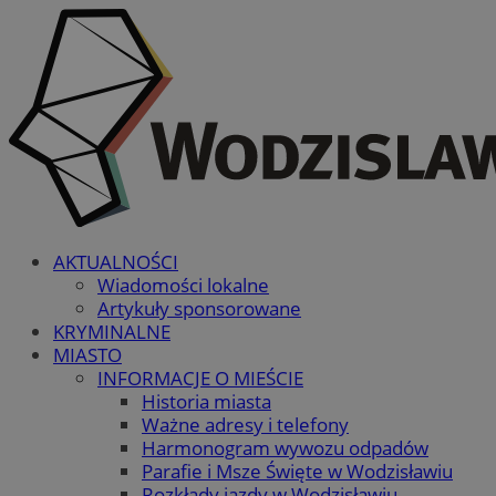
AKTUALNOŚCI
Wiadomości lokalne
Artykuły sponsorowane
KRYMINALNE
MIASTO
INFORMACJE O MIEŚCIE
Historia miasta
Ważne adresy i telefony
Harmonogram wywozu odpadów
Parafie i Msze Święte w Wodzisławiu
Rozkłady jazdy w Wodzisławiu