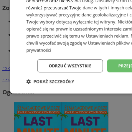
odbiorców oraz ulepszania usług.
Dostawcy stron tr
Zobacz również
również przetwarzać Twoje dane w tych i innych cel
wykorzystywać precyzyjne dane geolokalizacyjne i c
Wiadomości kryminalne w Wodzisławiu
Twoje wybory dotyczą wyłącznie tej witryny. Niekt
opierać się na prawnie uzasadnionym interesie zami
Wiadomości lokalne
prawo sprzeciwić się temu w
Ustawieniach reklam
.
chwili wycofać swoją zgodę w
Ustawieniach plików 
prywatności
Tworzenie stron www - Wodzisław
Śląski
ODRZUĆ WSZYSTKIE
PRZEJ
reklama
reklama
POKAŻ SZCZEGÓŁY
Ogłoszenia
Niezbędne
Wydajność
Targetowani
Niesklasyfikowane