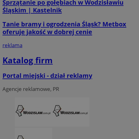
Sprzątanie po gołębiach w Wodzisławiu
Śląskim | Kastelnik
li_gc
5 miesi
LinkedIn
Tanie bramy i ogrodzenia Śląsk? Metbox
tygod
Corporation
.linkedin.com
oferuje jakość w dobrej cenie
reklama
__Secure-ROLLOUT_TOKEN
.youtube.com
5 miesi
tygod
Katalog firm
Portal miejski - dział reklamy
Agencje reklamowe, PR