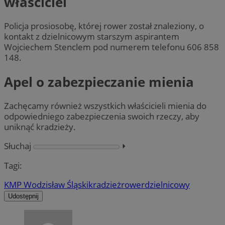
właściciel
Policja prosiosobę, której rower został znaleziony, o
kontakt z dzielnicowym starszym aspirantem
Wojciechem Stenclem pod numerem telefonu 606 858
148.
Apel o zabezpieczanie mienia
Zachęcamy również wszystkich właścicieli mienia do
odpowiedniego zabezpieczenia swoich rzeczy, aby
uniknąć kradzieży.
Słuchaj
⏵︎
Tagi:
KMP Wodzisław Śląski
kradzież
rower
dzielnicowy
Udostępnij