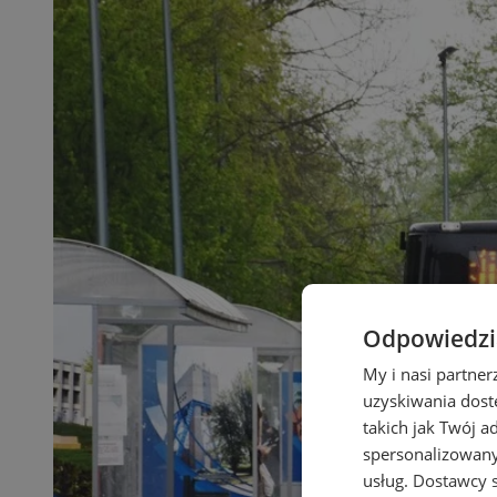
Odpowiedzia
My i nasi partne
uzyskiwania dost
takich jak Twój a
spersonalizowanyc
usług.
Dostawcy s