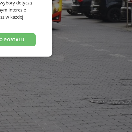
 wybory dotyczą
nym interesie
sz w każdej
DO PORTALU
esklasyfikowane
ane
owanie użytkownika i
j.