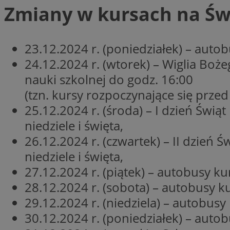
Zmiany w kursach na Św
CookieScriptConse
23.12.2024 r. (poniedziałek) – auto
24.12.2024 r. (wtorek) – Wiglia Bo
nauki szkolnej do godz. 16:00
VISITOR_PRIVACY_
(tzn. kursy rozpoczynające się prze
25.12.2024 r. (środa) – I dzień Św
niedziele i święta,
26.12.2024 r. (czwartek) – II dzie
suid
niedziele i święta,
27.12.2024 r. (piątek) – autobusy k
28.12.2024 r. (sobota) – autobusy 
29.12.2024 r. (niedziela) – autobusy
Nazwa
Pro
Nazwa
Nazwa
30.12.2024 r. (poniedziałek) – auto
Do
Nazwa
ustat_bzgfew1atv22
sa-user-id
google_push
.bi