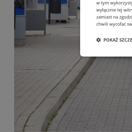
w tym wykorzysty
wyłącznie tej wi
zamiast na zgodz
chwili wycofać s
POKAŻ SZCZ
Niezbędne
Ni
Niezbędne pliki cook
zarządzanie kontem. 
Nazwa