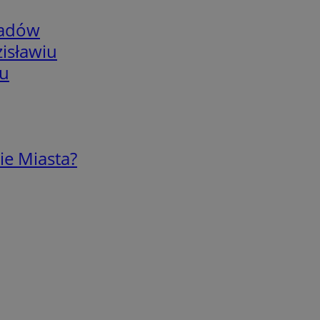
adów
isławiu
iu
ie Miasta?