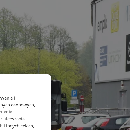
ywania i
danych osobowych,
etlania
az ulepszania
 i innych celach,