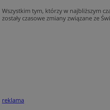
QeSessID
Wszystkim tym, którzy w najbliższym c
SessID
zostały czasowe zmiany związane ze Ś
MvSessID
INGRESSCOOKIE
euds
__cf_bm
li_gc
__Secure-ROLLOU
reklama