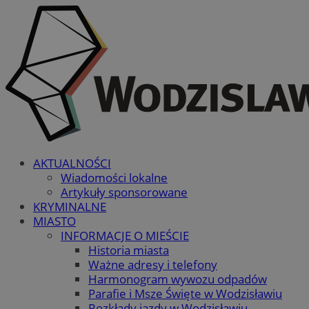
AKTUALNOŚCI
Wiadomości lokalne
Artykuły sponsorowane
KRYMINALNE
MIASTO
INFORMACJE O MIEŚCIE
Historia miasta
Ważne adresy i telefony
Harmonogram wywozu odpadów
Parafie i Msze Święte w Wodzisławiu
Rozkłady jazdy w Wodzisławiu