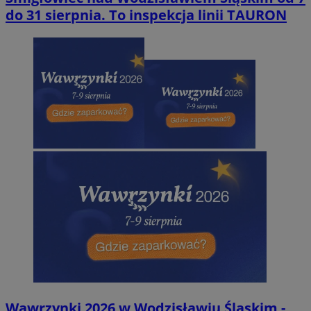
do 31 sierpnia. To inspekcja linii TAURON
Wawrzynki 2026 w Wodzisławiu Śląskim -