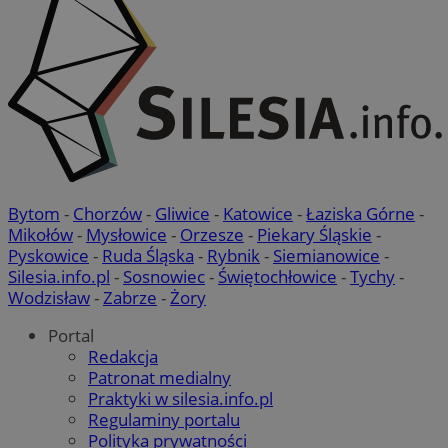
Bytom
-
Chorzów
-
Gliwice
-
Katowice
-
Łaziska Górne
-
Mikołów
-
Mysłowice
-
Orzesze
-
Piekary Śląskie
-
Pyskowice
-
Ruda Śląska
-
Rybnik
-
Siemianowice
-
Silesia.info.pl
-
Sosnowiec
-
Świętochłowice
-
Tychy
-
Wodzisław
-
Zabrze
-
Żory
Portal
suid
1 r
Simplifi Holdings
Redakcja
Inc.
Patronat medialny
.simpli.fi
Praktyki w silesia.info.pl
Regulaminy portalu
Polityka prywatności