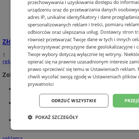
przechowywania i uzyskiwania dostępu do informac
urządzeniu oraz do przetwarzania danych osobowych
adres IP, unikalne identyfikatory i dane przeglądani
spersonalizowanych reklam i treści, pomiaru reklam i
odbiorców oraz ulepszania usług.
Dostawcy stron tr
również przetwarzać Twoje dane w tych i innych cel
Złóż wniosek o dodatek węglowy
wykorzystywać precyzyjne dane geolokalizacyjne i c
Twoje wybory dotyczą wyłącznie tej witryny. Niekt
1
reklama
opierać się na prawnie uzasadnionym interesie zami
prawo sprzeciwić się temu w
Ustawieniach reklam
.
Zobacz również
chwili wycofać swoją zgodę w
Ustawieniach plików 
prywatności
Wiadomości kryminalne w Wodzisławiu
ODRZUĆ WSZYSTKIE
PRZEJ
Wiadomości lokalne
POKAŻ SZCZEGÓŁY
Tworzenie stron www - Wodzisław
Śląski
Niezbędne
Wydajność
Targetowani
reklama