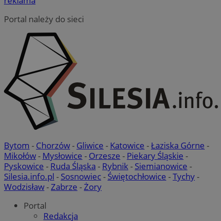
reklama
Portal należy do sieci
VISITOR_PRIVACY_METADATA
5 miesi
YouTube
tygod
.youtube.com
Bytom
-
Chorzów
-
Gliwice
-
Katowice
-
Łaziska Górne
-
Mikołów
-
Mysłowice
-
Orzesze
-
Piekary Śląskie
-
Pyskowice
-
Ruda Śląska
-
Rybnik
-
Siemianowice
-
Silesia.info.pl
-
Sosnowiec
-
Świętochłowice
-
Tychy
-
Wodzisław
-
Zabrze
-
Żory
Portal
Redakcja