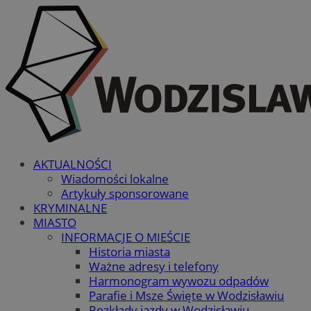
AKTUALNOŚCI
Wiadomości lokalne
Artykuły sponsorowane
KRYMINALNE
MIASTO
INFORMACJE O MIEŚCIE
Historia miasta
Ważne adresy i telefony
Harmonogram wywozu odpadów
Parafie i Msze Święte w Wodzisławiu
Rozkłady jazdy w Wodzisławiu