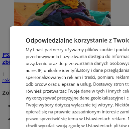
Odpowiedzialne korzystanie z Twoi
My i nasi partnerzy używamy plików cookie i podob
PSZOK w Wodzisławiu: selektywne
przechowywania i uzyskiwania dostępu do informac
zbieranie odpadów tekstylnych w gminach
urządzeniu oraz do przetwarzania danych osobowych
adres IP, unikalne identyfikatory i dane przeglądani
1
spersonalizowanych reklam i treści, pomiaru reklam i
reklama
odbiorców oraz ulepszania usług.
Dostawcy stron tr
również przetwarzać Twoje dane w tych i innych cel
Zobacz również
wykorzystywać precyzyjne dane geolokalizacyjne i c
Wiadomości kryminalne w Wodzisławiu
Twoje wybory dotyczą wyłącznie tej witryny. Niekt
opierać się na prawnie uzasadnionym interesie zami
Wiadomości lokalne
prawo sprzeciwić się temu w
Ustawieniach reklam
.
chwili wycofać swoją zgodę w
Ustawieniach plików 