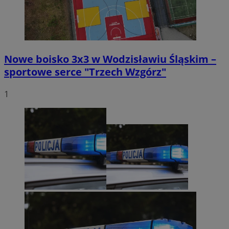
Nowe boisko 3x3 w Wodzisławiu Śląskim –
sportowe serce "Trzech Wzgórz"
1