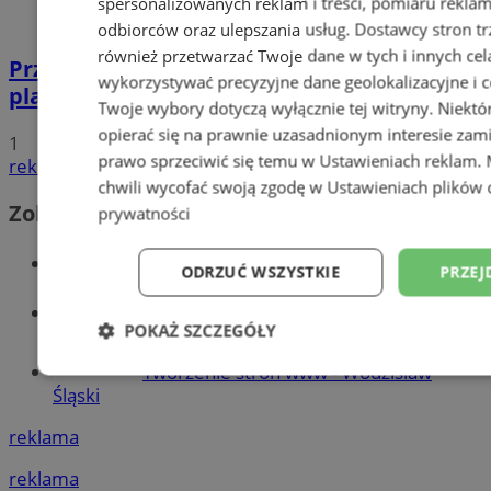
spersonalizowanych reklam i treści, pomiaru reklam i
odbiorców oraz ulepszania usług.
Dostawcy stron tr
również przetwarzać Twoje dane w tych i innych cel
Przyszłość Wodzisławia Śląskiego:
wykorzystywać precyzyjne dane geolokalizacyjne i c
planowane inwestycje na 2025 rok
Twoje wybory dotyczą wyłącznie tej witryny. Niekt
opierać się na prawnie uzasadnionym interesie zami
1
prawo sprzeciwić się temu w
Ustawieniach reklam
.
reklama
chwili wycofać swoją zgodę w
Ustawieniach plików 
Zobacz również
prywatności
Wiadomości kryminalne w Wodzisławiu
ODRZUĆ WSZYSTKIE
PRZEJ
Wiadomości lokalne
POKAŻ SZCZEGÓŁY
Tworzenie stron www - Wodzisław
Niezbędne
Wydajność
Targetowani
Śląski
reklama
Niesklasyfikowane
reklama