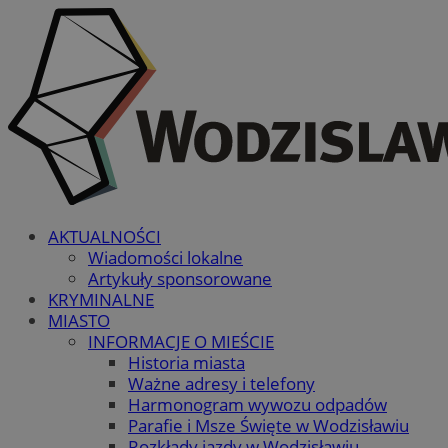
AKTUALNOŚCI
Wiadomości lokalne
Artykuły sponsorowane
KRYMINALNE
MIASTO
INFORMACJE O MIEŚCIE
Historia miasta
Ważne adresy i telefony
Harmonogram wywozu odpadów
Parafie i Msze Święte w Wodzisławiu
Rozkłady jazdy w Wodzisławiu