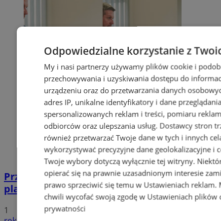
Odpowiedzialne korzystanie z Twoi
My i nasi partnerzy używamy plików cookie i podob
przechowywania i uzyskiwania dostępu do informac
urządzeniu oraz do przetwarzania danych osobowych
adres IP, unikalne identyfikatory i dane przeglądani
spersonalizowanych reklam i treści, pomiaru reklam i
odbiorców oraz ulepszania usług.
Dostawcy stron tr
również przetwarzać Twoje dane w tych i innych cel
wykorzystywać precyzyjne dane geolokalizacyjne i c
Twoje wybory dotyczą wyłącznie tej witryny. Niekt
opierać się na prawnie uzasadnionym interesie zami
Przyszłość Wodzisławia Śląskiego:
prawo sprzeciwić się temu w
Ustawieniach reklam
.
planowane inwestycje na 2025 rok
chwili wycofać swoją zgodę w
Ustawieniach plików 
prywatności
1
reklama