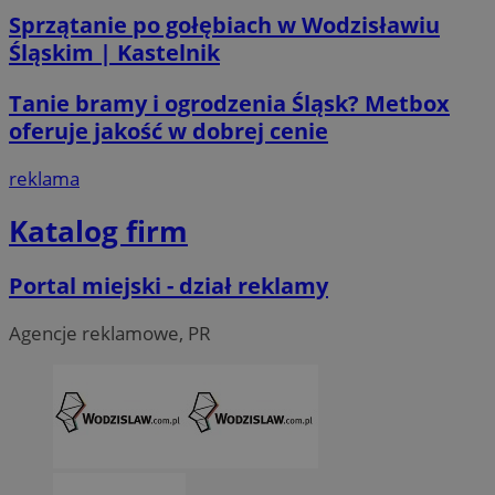
Sprzątanie po gołębiach w Wodzisławiu
Śląskim | Kastelnik
Tanie bramy i ogrodzenia Śląsk? Metbox
oferuje jakość w dobrej cenie
reklama
Katalog firm
Portal miejski - dział reklamy
Agencje reklamowe, PR
CookieScriptConsent
4 tygodni
CookieScript
wodzislaw.com.pl