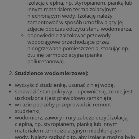
izolacją cieplną, np. styropianem, pianką lub
innym materiałem termoizolacyjnym
niechłonącym wody. Izolację należy
zamontować w sposób umożliwiający jej
zdjęcie podczas odczytu stanu wodomierza,
odpowiednio zaizolować przewody
wodociągowe przechodzące przez
nieogrzewane pomieszczenia, stosując np.
otulinę termoizolacyjną (pianka
poliuretanowa).
Studzience wodomierzowej:
wyczyścić studzienkę, usunąć z niej wodę,
sprawdzić stan pokrywy – upewnić się, że nie jest
uszkodzona i jest prawidłowo zamknięta,
w razie potrzeby przeprowadzić remont
studzienki,
wodomierz, zawory i rury zabezpieczyć izolacją
cieplną, np. styropianem, pianką lub innym
materiałem termoizolacyjnym niechłonącym
wody. Należy zadbać o to, aby izolację można było