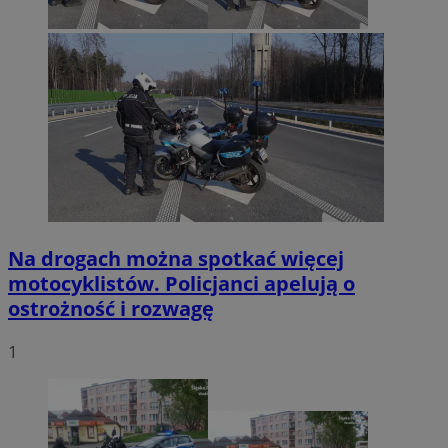
Na drogach można spotkać więcej
motocyklistów. Policjanci apelują o
ostrożność i rozwagę
1