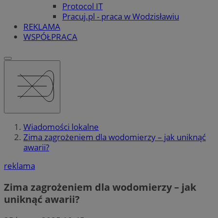
Protocol IT
Pracuj.pl - praca w Wodzisławiu
REKLAMA
WSPÓŁPRACA
Wiadomości lokalne
Zima zagrożeniem dla wodomierzy – jak uniknąć
awarii?
reklama
Zima zagrożeniem dla wodomierzy – jak
uniknąć awarii?