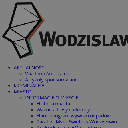
AKTUALNOŚCI
Wiadomości lokalne
Artykuły sponsorowane
KRYMINALNE
MIASTO
INFORMACJE O MIEŚCIE
Historia miasta
Ważne adresy i telefony
Harmonogram wywozu odpadów
Parafie i Msze Święte w Wodzisławiu
Rozkłady jazdy w Wodzisławiu