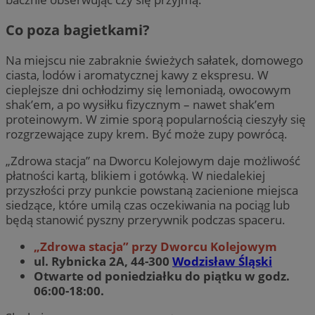
Co poza bagietkami?
Na miejscu nie zabraknie świeżych sałatek, domowego
ciasta, lodów i aromatycznej kawy z ekspresu. W
cieplejsze dni ochłodzimy się lemoniadą, owocowym
shak’em, a po wysiłku fizycznym – nawet shak’em
proteinowym. W zimie sporą popularnością cieszyły się
rozgrzewające zupy krem. Być może zupy powrócą.
„Zdrowa stacja” na Dworcu Kolejowym daje możliwość
płatności kartą, blikiem i gotówką. W niedalekiej
przyszłości przy punkcie powstaną zacienione miejsca
siedzące, które umilą czas oczekiwania na pociąg lub
będą stanowić pyszny przerywnik podczas spaceru.
„Zdrowa stacja” przy Dworcu Kolejowym
ul. Rybnicka 2A, 44-300
Wodzisław Śląski
Otwarte od poniedziałku do piątku w godz.
06:00-18:00.