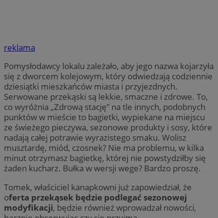
reklama
Pomysłodawcy lokalu zależało, aby jego nazwa kojarzyła
się z dworcem kolejowym, który odwiedzają codziennie
dziesiątki mieszkańców miasta i przyjezdnych.
Serwowane przekąski są lekkie, smaczne i zdrowe. To,
co wyróżnia „Zdrową stację” na tle innych, podobnych
punktów w mieście to bagietki, wypiekane na miejscu
ze świeżego pieczywa, sezonowe produkty i sosy, które
nadają całej potrawie wyrazistego smaku. Wolisz
musztardę, miód, czosnek? Nie ma problemu, w kilka
minut otrzymasz bagietkę, której nie powstydziłby się
żaden kucharz. Bułka w wersji wege? Bardzo proszę.
Tomek, właściciel kanapkowni już zapowiedział, że
o
ferta przekąsek będzie podlegać sezonowej
modyfikacji
, będzie również wprowadzał nowości,
bacznie obserwując czy się przyjmą.