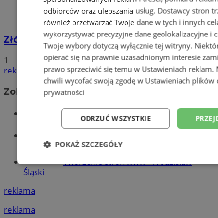
odbiorców oraz ulepszania usług.
Dostawcy stron tr
również przetwarzać Twoje dane w tych i innych cel
wykorzystywać precyzyjne dane geolokalizacyjne i c
Złóż wniosek o dodatek węglowy
Twoje wybory dotyczą wyłącznie tej witryny. Niekt
opierać się na prawnie uzasadnionym interesie zami
1
prawo sprzeciwić się temu w
Ustawieniach reklam
.
reklama
chwili wycofać swoją zgodę w
Ustawieniach plików 
Zobacz również
prywatności
Wiadomości kryminalne w Wodzisławiu
ODRZUĆ WSZYSTKIE
PRZEJ
Wiadomości lokalne
POKAŻ SZCZEGÓŁY
Tworzenie stron www - Wodzisław
Niezbędne
Wydajność
Targetowani
Śląski
reklama
Niesklasyfikowane
reklama