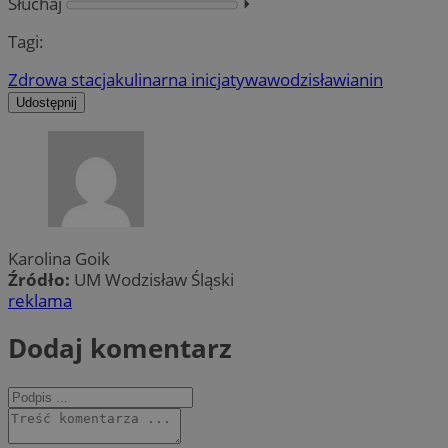
Słuchaj
⏵︎
Tagi:
Zdrowa stacja
kulinarna inicjatywa
wodzisławianin
Udostępnij
Karolina Goik
Źródło:
UM Wodzisław Śląski
reklama
Dodaj komentarz