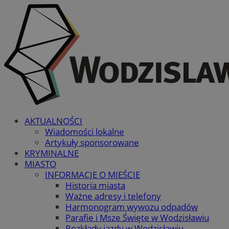
AKTUALNOŚCI
Wiadomości lokalne
Artykuły sponsorowane
KRYMINALNE
MIASTO
INFORMACJE O MIEŚCIE
Historia miasta
Ważne adresy i telefony
Harmonogram wywozu odpadów
Parafie i Msze Święte w Wodzisławiu
Rozkłady jazdy w Wodzisławiu