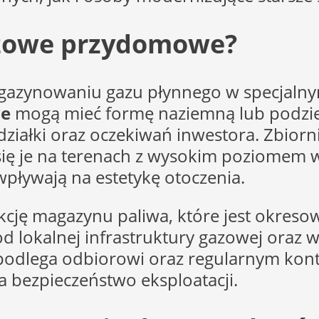
gazowe przydomowe?
magazynowaniu gazu płynnego w specjal
we
mogą mieć formę naziemną lub podzi
iałki oraz oczekiwań inwestora. Zbiorni
ię je na terenach z wysokim poziomem w
wpływają na estetykę otoczenia.
kcję magazynu paliwa, które jest okreso
od lokalnej infrastruktury gazowej oraz
ik podlega odbiorowi oraz regularnym k
 bezpieczeństwo eksploatacji.