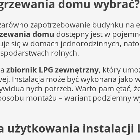
 ogrzewania domu wybrać?
 zarówno zapotrzebowanie budynku na ene
grzewania domu
dostępny jest w pojemno
osuje się w domach jednorodzinnych, nat
ospodarstwach rolnych.
na
zbiornik LPG zewnętrzny
, który umo
wej. Instalacja może być wykonana jako 
dualnych potrzeb. Warto pamiętać, że ko
d sposobu montażu – wariant podziemny
 użytkowania instalacji