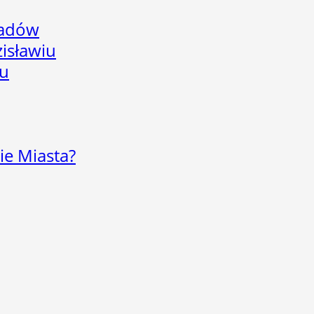
adów
isławiu
iu
ie Miasta?