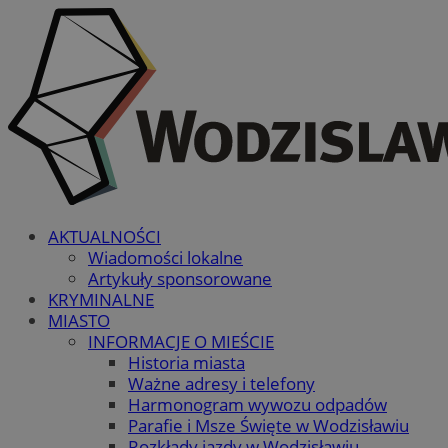
AKTUALNOŚCI
Wiadomości lokalne
Artykuły sponsorowane
KRYMINALNE
MIASTO
INFORMACJE O MIEŚCIE
Historia miasta
Ważne adresy i telefony
Harmonogram wywozu odpadów
Parafie i Msze Święte w Wodzisławiu
Rozkłady jazdy w Wodzisławiu