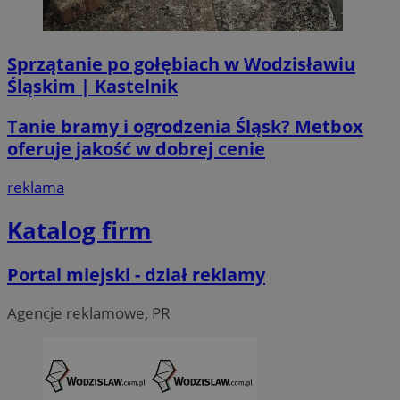
tygod
Sprzątanie po gołębiach w Wodzisławiu
Śląskim | Kastelnik
Tanie bramy i ogrodzenia Śląsk? Metbox
oferuje jakość w dobrej cenie
reklama
Katalog firm
Portal miejski - dział reklamy
Agencje reklamowe, PR
CookieScriptConsent
4 tygodni
CookieScript
wodzislaw.com.pl