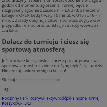
zł od drużyny. Wpłata musi zostać dokonana w ciągu 24
godzin od momentu zgłoszenia. Turniej będzie
rozgrywany zgodnie z zasadami FIBA 3×3, a mecze w
kategorii OPEN będą trwały 10 minut, w U13 i U16 – 7
minut. Zasady obejmują także możliwość dogrywki w
przypadku remisu oraz punktację za rzuty wewnątrz i
zza łuku.
Dołącz do turnieju i ciesz się
sportową atmosferą
Jeśli kochasz koszykówkę i chcesz poczuć prawdziwą
sportową atmosferę, zbierz drużynę i zgłoś się już dziś.
Nie czekaj – widzimy się na boisku!
Słuchaj
⏵︎
Tagi:
Rodzinny Park Rozrywki
aktywność
piłka nożna
Turniej
Koszykówki 3x3