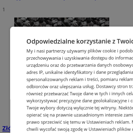
1
Odpowiedzialne korzystanie z Twoi
My i nasi partnerzy używamy plików cookie i podob
przechowywania i uzyskiwania dostępu do informac
urządzeniu oraz do przetwarzania danych osobowych
adres IP, unikalne identyfikatory i dane przeglądani
spersonalizowanych reklam i treści, pomiaru reklam i
odbiorców oraz ulepszania usług.
Dostawcy stron tr
również przetwarzać Twoje dane w tych i innych cel
wykorzystywać precyzyjne dane geolokalizacyjne i c
Twoje wybory dotyczą wyłącznie tej witryny. Niekt
opierać się na prawnie uzasadnionym interesie zami
prawo sprzeciwić się temu w
Ustawieniach reklam
.
Złóż wniosek o dodatek węglowy
chwili wycofać swoją zgodę w
Ustawieniach plików 