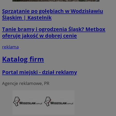
Sprzątanie po gołębiach w Wodzisławiu
Śląskim | Kastelnik
li_gc
5 miesi
LinkedIn
tygod
Corporation
Tanie bramy i ogrodzenia Śląsk? Metbox
.linkedin.com
oferuje jakość w dobrej cenie
reklama
__Secure-ROLLOUT_TOKEN
.youtube.com
5 miesi
tygod
Katalog firm
Portal miejski - dział reklamy
Agencje reklamowe, PR