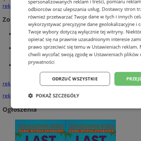
spersonalizowanych reklam i treści, pomiaru reklam i
reklama
odbiorców oraz ulepszania usług.
Dostawcy stron tr
również przetwarzać Twoje dane w tych i innych cel
Zobacz również
wykorzystywać precyzyjne dane geolokalizacyjne i c
Twoje wybory dotyczą wyłącznie tej witryny. Niekt
Wiadomości kryminalne w Wodzisławiu
opierać się na prawnie uzasadnionym interesie zami
Wiadomości lokalne
prawo sprzeciwić się temu w
Ustawieniach reklam
.
chwili wycofać swoją zgodę w
Ustawieniach plików 
prywatności
Tworzenie stron www - Wodzisław
Śląski
ODRZUĆ WSZYSTKIE
PRZEJ
reklama
reklama
POKAŻ SZCZEGÓŁY
Ogłoszenia
Niezbędne
Wydajność
Targetowani
Niesklasyfikowane