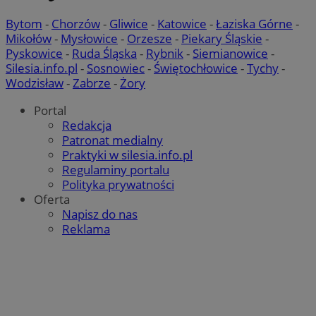
Bytom
-
Chorzów
-
Gliwice
-
Katowice
-
Łaziska Górne
-
Mikołów
-
Mysłowice
-
Orzesze
-
Piekary Śląskie
-
Pyskowice
-
Ruda Śląska
-
Rybnik
-
Siemianowice
-
Silesia.info.pl
-
Sosnowiec
-
Świętochłowice
-
Tychy
-
Wodzisław
-
Zabrze
-
Żory
Portal
Redakcja
Patronat medialny
Praktyki w silesia.info.pl
Regulaminy portalu
Polityka prywatności
suid
1 r
Simplifi Holdings
Oferta
Inc.
Napisz do nas
.simpli.fi
Reklama
Provider
/
Okres
Provider
/
Nazwa
Nazwa
Opis
Domena
przechowywania
Domena
Okres
Nazwa
Provider
/
Domena
przechowywania
google_push
ustat_bzgfew1atv22997j5xml1i0sh2zls0
.bidswitch.net
4 minuty 58
.ustat.info
Ten plik coo
Okres
Nazwa
Provider
/
Domena