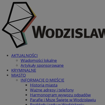
AKTUALNOŚCI
Wiadomości lokalne
Artykuły sponsorowane
KRYMINALNE
MIASTO
INFORMACJE O MIEŚCIE
Historia miasta
Ważne adresy i telefony
Harmonogram wywozu odpadów
Parafie i Msze Święte w Wodzisławiu
Rozkłady jazdy w Wodzisławiu