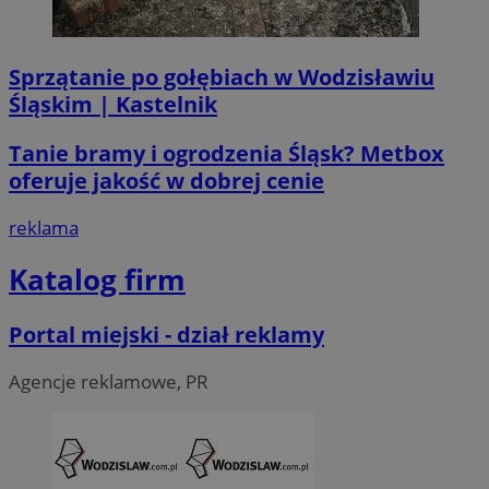
Sprzątanie po gołębiach w Wodzisławiu
Śląskim | Kastelnik
li_gc
5 miesi
LinkedIn
tygod
Corporation
Tanie bramy i ogrodzenia Śląsk? Metbox
.linkedin.com
oferuje jakość w dobrej cenie
reklama
__Secure-ROLLOUT_TOKEN
.youtube.com
5 miesi
tygod
Katalog firm
Portal miejski - dział reklamy
Agencje reklamowe, PR