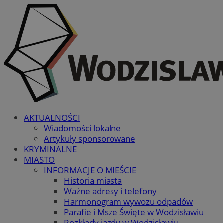
AKTUALNOŚCI
Wiadomości lokalne
Artykuły sponsorowane
KRYMINALNE
MIASTO
INFORMACJE O MIEŚCIE
Historia miasta
Ważne adresy i telefony
Harmonogram wywozu odpadów
Parafie i Msze Święte w Wodzisławiu
Rozkłady jazdy w Wodzisławiu