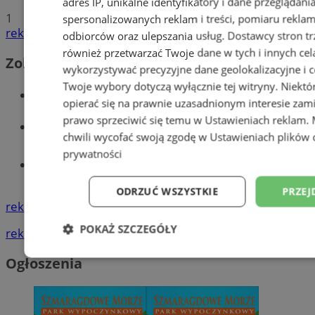
adres IP, unikalne identyfikatory i dane przeglądani
1
spersonalizowanych reklam i treści, pomiaru reklam i
reklama
odbiorców oraz ulepszania usług.
Dostawcy stron tr
również przetwarzać Twoje dane w tych i innych cel
Zobacz również
wykorzystywać precyzyjne dane geolokalizacyjne i c
Twoje wybory dotyczą wyłącznie tej witryny. Niekt
Wiadomości kryminalne w Wodzisławiu
opierać się na prawnie uzasadnionym interesie zami
prawo sprzeciwić się temu w
Ustawieniach reklam
.
Wiadomości lokalne
chwili wycofać swoją zgodę w
Ustawieniach plików 
prywatności
Tworzenie stron www - Wodzisław
Śląski
ODRZUĆ WSZYSTKIE
PRZEJ
reklama
POKAŻ SZCZEGÓŁY
reklama
Niezbędne
Wydajność
Targetowani
Ogłoszenia
Niesklasyfikowane