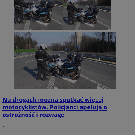
Na drogach można spotkać więcej
motocyklistów. Policjanci apelują o
ostrożność i rozwagę
1