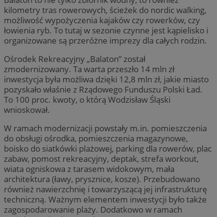
kilometry tras rowerowych, ścieżek do nordic walking,
możliwość wypożyczenia kajaków czy rowerków, czy
łowienia ryb. To tutaj w sezonie czynne jest kąpielisko i
organizowane są przeróżne imprezy dla całych rodzin.
Ośrodek Rekreacyjny „Balaton” został
zmodernizowany. Ta warta przeszło 14 mln zł
inwestycja była możliwa dzięki 12,8 mln zł, jakie miasto
pozyskało właśnie z Rządowego Funduszu Polski Ład.
To 100 proc. kwoty, o którą Wodzisław Śląski
wnioskował.
W ramach modernizacji powstały m.in. pomieszczenia
do obsługi ośrodka, pomieszczenia magazynowe,
boisko do siatkówki plażowej, parking dla rowerów, plac
zabaw, pomost rekreacyjny, deptak, strefa workout,
wiata ogniskowa z tarasem widokowym, mała
architektura (ławy, prysznice, kosze). Przebudowano
również nawierzchnię i towarzyszącą jej infrastrukturę
techniczną. Ważnym elementem inwestycji było także
zagospodarowanie plaży. Dodatkowo w ramach