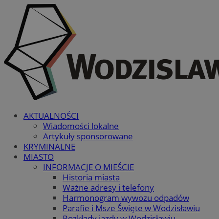
AKTUALNOŚCI
Wiadomości lokalne
Artykuły sponsorowane
KRYMINALNE
MIASTO
INFORMACJE O MIEŚCIE
Historia miasta
Ważne adresy i telefony
Harmonogram wywozu odpadów
Parafie i Msze Święte w Wodzisławiu
Rozkłady jazdy w Wodzisławiu