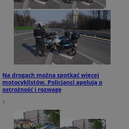
Na drogach można spotkać więcej
motocyklistów. Policjanci apelują o
ostrożność i rozwagę
1