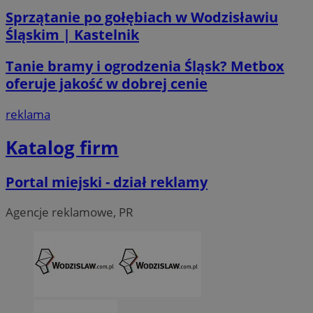
Sprzątanie po gołębiach w Wodzisławiu
Śląskim | Kastelnik
li_gc
5 miesi
LinkedIn
tygod
Tanie bramy i ogrodzenia Śląsk? Metbox
Corporation
.linkedin.com
oferuje jakość w dobrej cenie
reklama
__Secure-ROLLOUT_TOKEN
.youtube.com
5 miesi
tygod
Katalog firm
Portal miejski - dział reklamy
Agencje reklamowe, PR