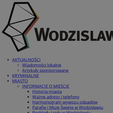
AKTUALNOŚCI
Wiadomości lokalne
Artykuły sponsorowane
KRYMINALNE
MIASTO
INFORMACJE O MIEŚCIE
Historia miasta
Ważne adresy i telefony
Harmonogram wywozu odpadów
Parafie i Msze Święte w Wodzisławiu
Rozkłady jazdy w Wodzisławiu