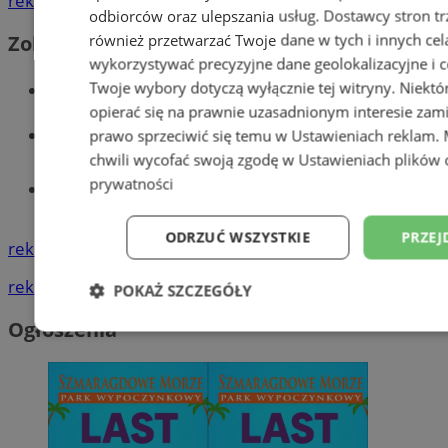
reklama
odbiorców oraz ulepszania usług.
Dostawcy stron tr
również przetwarzać Twoje dane w tych i innych cel
Zobacz również
wykorzystywać precyzyjne dane geolokalizacyjne i c
Wiadomości kryminalne w Wodzisławiu
Twoje wybory dotyczą wyłącznie tej witryny. Niekt
opierać się na prawnie uzasadnionym interesie zami
Wiadomości lokalne
prawo sprzeciwić się temu w
Ustawieniach reklam
.
chwili wycofać swoją zgodę w
Ustawieniach plików 
prywatności
Tworzenie stron www - Wodzisław
Śląski
ODRZUĆ WSZYSTKIE
PRZEJ
reklama
reklama
POKAŻ SZCZEGÓŁY
Ogłoszenia
Niezbędne
Wydajność
Targetowani
Niesklasyfikowane