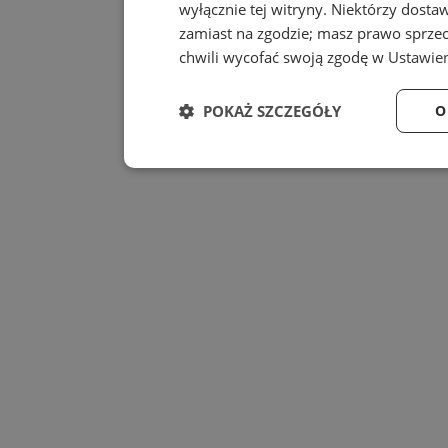
wyłącznie tej witryny. Niektórzy dost
zamiast na zgodzie; masz prawo sprze
chwili wycofać swoją zgodę w
Ustawien
POKAŻ SZCZEGÓŁY
O
Niezbędne
Wydajność
Niezbędne
Wydajność
Niezbędne pliki cookie umożliwiają korzystanie z
zarządzanie kontem. Bez niezbędnych plików cook
Nazwa
Provider
/
Dom
QeSessID
wodzislaw.com.