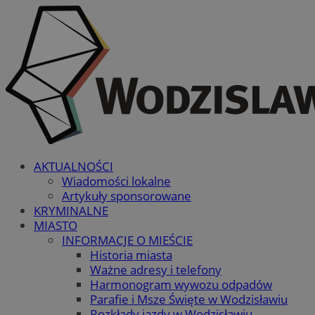
AKTUALNOŚCI
Wiadomości lokalne
Artykuły sponsorowane
KRYMINALNE
MIASTO
INFORMACJE O MIEŚCIE
Historia miasta
Ważne adresy i telefony
Harmonogram wywozu odpadów
Parafie i Msze Święte w Wodzisławiu
Rozkłady jazdy w Wodzisławiu