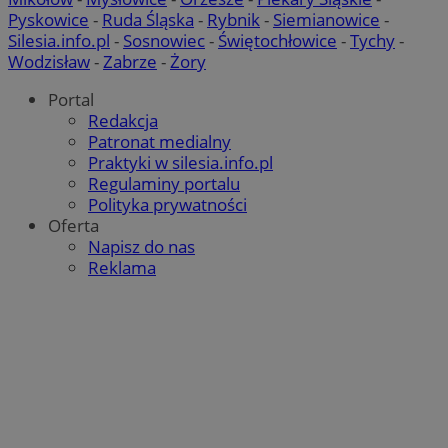
Pyskowice
-
Ruda Śląska
-
Rybnik
-
Siemianowice
-
Silesia.info.pl
-
Sosnowiec
-
Świętochłowice
-
Tychy
-
Wodzisław
-
Zabrze
-
Żory
Portal
Redakcja
Patronat medialny
Praktyki w silesia.info.pl
Regulaminy portalu
Polityka prywatności
Oferta
Napisz do nas
Reklama