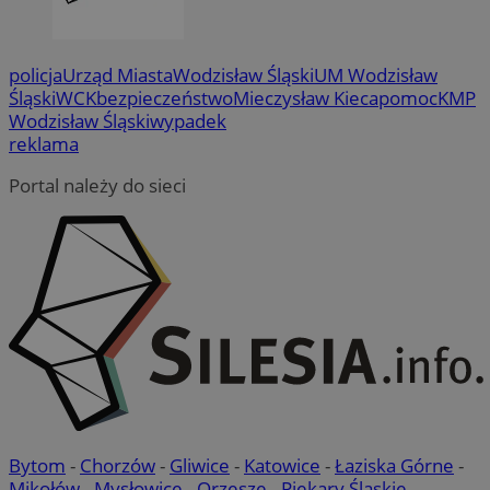
policja
Urząd Miasta
Wodzisław Śląski
UM Wodzisław
Śląski
WCK
bezpieczeństwo
Mieczysław Kieca
pomoc
KMP
Wodzisław Śląski
wypadek
reklama
Portal należy do sieci
Bytom
-
Chorzów
-
Gliwice
-
Katowice
-
Łaziska Górne
-
Mikołów
-
Mysłowice
-
Orzesze
-
Piekary Śląskie
-