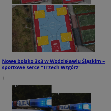
Nowe boisko 3x3 w Wodzisławiu Śląskim –
sportowe serce "Trzech Wzgórz"
1