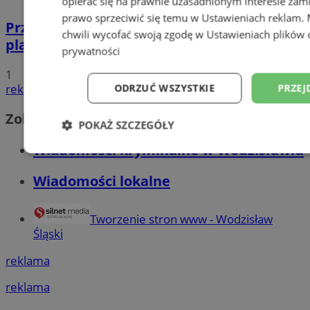
opierać się na prawnie uzasadnionym interesie zami
prawo sprzeciwić się temu w
Ustawieniach reklam
.
Przyszłość Wodzisławia Śląskiego:
chwili wycofać swoją zgodę w
Ustawieniach plików 
planowane inwestycje na 2025 rok
prywatności
1
ODRZUĆ WSZYSTKIE
PRZEJ
reklama
Zobacz również
POKAŻ SZCZEGÓŁY
Wiadomości kryminalne w Wodzisławiu
Niezbędne
Wydajność
Targetowani
Wiadomości lokalne
Niesklasyfikowane
Tworzenie stron www - Wodzisław
Śląski
reklama
reklama
Niezbędne
Wydajność
Targetowanie
Funkcjonalno