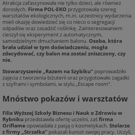
Atrakcja zafascynowała nie tylko dzieci, ale również
dorosłych.
Firma POL-EKO
przygotowała szereg
warsztatów ekologicznych, m.in. uczestnicy wydarzenia
mieli okazję dowiedzieć się co nieco o segregacji
odpadów oraz zasadzić roślinkę. Zainteresowaniem
cieszył się eksperyment z automatycznym,
samodzielnym dmuchaniem balonu.
Osoba, która
brała udział w tym doświadczeniu, mogła
zdecydować, czy balon ma zostać zniszczony, czy
nie.
Stowarzyszenie „Razem na Szybiku”
poprowadziło
zajęcia z tworzenia biżuterii oraz przygotowało zagadki
z szyframi i symbolami, w stylu „Escape room”.
Mnóstwo pokazów i warsztatów
Filia Wyższej Szkoły Biznesu i Nauk o Zdrowiu w
Rybniku
przedstawiła ofertę uczelni, zaś
firma
Oriflame
opowiadała z pasją o kosmetykach.
Stolarze
z firmy „Strzałka”
pokazali kunszt swojej pracy. Uczyli,