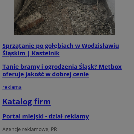
__Secure-ROLLOUT_TOKEN
.youtube.com
5 miesi
tygod
Sprzątanie po gołębiach w Wodzisławiu
Śląskim | Kastelnik
Tanie bramy i ogrodzenia Śląsk? Metbox
oferuje jakość w dobrej cenie
reklama
Katalog firm
Portal miejski - dział reklamy
Agencje reklamowe, PR