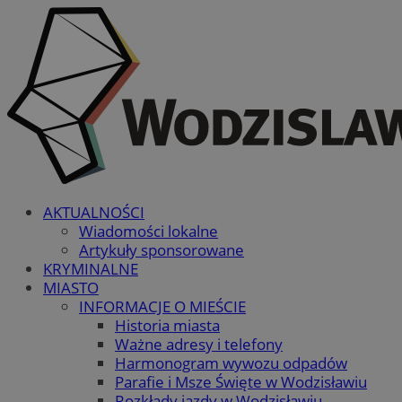
AKTUALNOŚCI
Wiadomości lokalne
Artykuły sponsorowane
KRYMINALNE
MIASTO
INFORMACJE O MIEŚCIE
Historia miasta
Ważne adresy i telefony
Harmonogram wywozu odpadów
Parafie i Msze Święte w Wodzisławiu
Rozkłady jazdy w Wodzisławiu