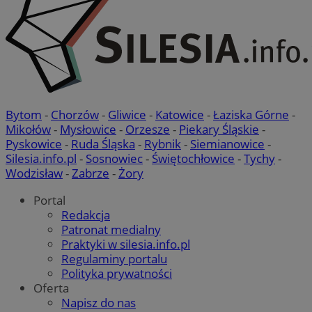
Bytom
-
Chorzów
-
Gliwice
-
Katowice
-
Łaziska Górne
-
Mikołów
-
Mysłowice
-
Orzesze
-
Piekary Śląskie
-
Pyskowice
-
Ruda Śląska
-
Rybnik
-
Siemianowice
-
Silesia.info.pl
-
Sosnowiec
-
Świętochłowice
-
Tychy
-
Wodzisław
-
Zabrze
-
Żory
Portal
Redakcja
Patronat medialny
Praktyki w silesia.info.pl
Regulaminy portalu
suid
1 r
Simplifi Holdings
Polityka prywatności
Inc.
.simpli.fi
Oferta
Napisz do nas