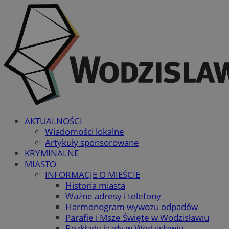
AKTUALNOŚCI
Wiadomości lokalne
Artykuły sponsorowane
KRYMINALNE
MIASTO
INFORMACJE O MIEŚCIE
Historia miasta
Ważne adresy i telefony
Harmonogram wywozu odpadów
Parafie i Msze Święte w Wodzisławiu
Rozkłady jazdy w Wodzisławiu