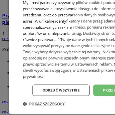
My i nasi partnerzy używamy plików cookie i podob
przechowywania i uzyskiwania dostępu do informac
Przyszłość Wodzisławia Śląskiego:
urządzeniu oraz do przetwarzania danych osobowych
adres IP, unikalne identyfikatory i dane przeglądani
planowane inwestycje na 2025 rok
spersonalizowanych reklam i treści, pomiaru reklam i
1
odbiorców oraz ulepszania usług.
Dostawcy stron tr
reklama
również przetwarzać Twoje dane w tych i innych cel
wykorzystywać precyzyjne dane geolokalizacyjne i c
Zobacz również
Twoje wybory dotyczą wyłącznie tej witryny. Niekt
opierać się na prawnie uzasadnionym interesie zami
Wiadomości kryminalne w Wodzisławiu
prawo sprzeciwić się temu w
Ustawieniach reklam
.
chwili wycofać swoją zgodę w
Ustawieniach plików 
Wiadomości lokalne
prywatności
Tworzenie stron www - Wodzisław
ODRZUĆ WSZYSTKIE
PRZEJ
Śląski
reklama
POKAŻ SZCZEGÓŁY
reklama