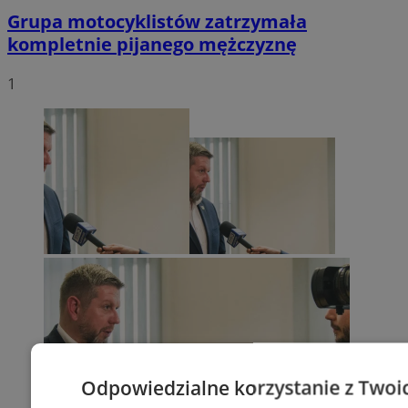
Grupa motocyklistów zatrzymała
kompletnie pijanego mężczyznę
1
Odpowiedzialne korzystanie z Twoi